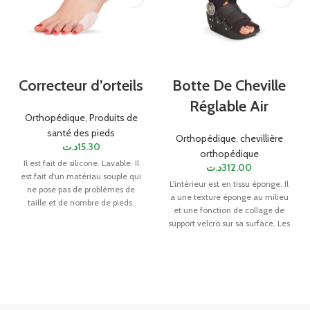
Correcteur d’orteils
Botte De Cheville
Réglable Air
Orthopédique
,
Produits de
santé des pieds
Orthopédique
,
chevillière
د.ت
15.30
orthopédique
Il est fait de silicone. Lavable. Il
د.ت
312.00
est fait d'un matériau souple qui
L'intérieur est en tissu éponge. Il
ne pose pas de problèmes de
a une texture éponge au milieu
taille et de nombre de pieds.
et une fonction de collage de
Taille Unique
support velcro sur sa surface. Les
tailles SML-XL sont disponibles.
Hauteur, 25cm.