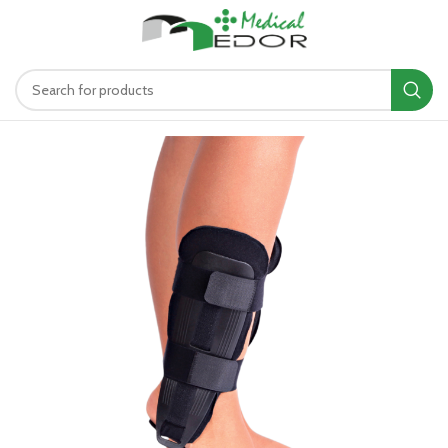
د.ت
0.00
MENU