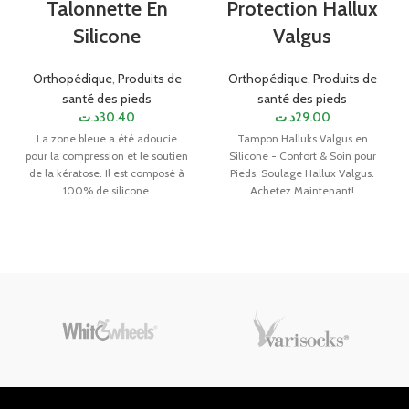
Talonnette En
Protection Hallux
Silicone
Valgus
Orthopédique
,
Produits de
Orthopédique
,
Produits de
santé des pieds
santé des pieds
د.ت
30.40
د.ت
29.00
La zone bleue a été adoucie
Tampon Halluks Valgus en
pour la compression et le soutien
Silicone - Confort & Soin pour
de la kératose. Il est composé à
Pieds. Soulage Hallux Valgus.
100% de silicone.
Achetez Maintenant!