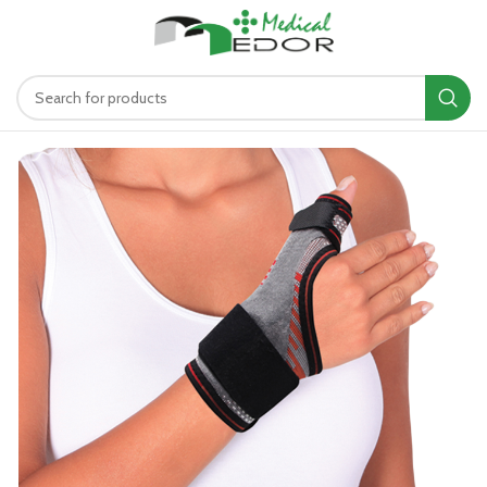
د.ت
0.00
MENU