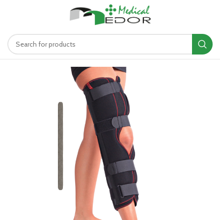
د.ت
0.00
MENU