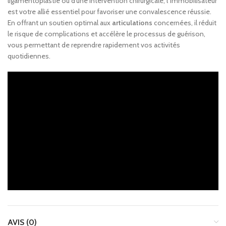
ligamentoplastie ou d’une intervention chirurgicale, l’immobilisateur
est votre allié essentiel pour favoriser une convalescence réussie.
En offrant un soutien optimal aux
articulations
concernées, il réduit
le risque de complications et accélère le processus de guérison,
vous permettant de reprendre rapidement vos activités
quotidiennes.
AVIS (0)