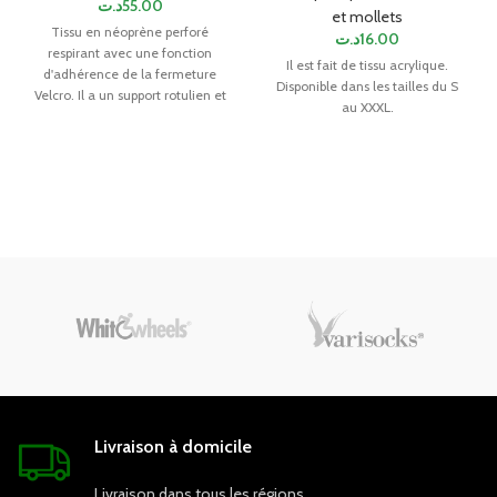
د.ت
55.00
et mollets
Tissu en néoprène perforé
د.ت
16.00
respirant avec une fonction
Il est fait de tissu acrylique.
d'adhérence de la fermeture
Disponible dans les tailles du S
Velcro. Il a un support rotulien et
au XXXL.
un ajustement de la taille.
TAILLE UNIQUE (24 - 46cm).
Livraison à domicile
Livraison dans tous les régions