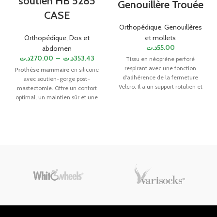
soutien HB 5285
Genouillère Trouée
CASE
Orthopédique
,
Genouillères
et mollets
Orthopédique
,
Dos et
د.ت
55.00
abdomen
د.ت
270.00
–
د.ت
353.43
Tissu en néoprène perforé
respirant avec une fonction
Prothèse mammaire
en silicone
d'adhérence de la fermeture
avec soutien-gorge post-
Velcro. Il a un support rotulien et
mastectomie. Offre un confort
un ajustement de la taille.
optimal, un maintien sûr et une
TAILLE UNIQUE (24 - 46cm).
apparence naturelle après une
chirurgie du sein. Idéale pour un
usage quotidien.