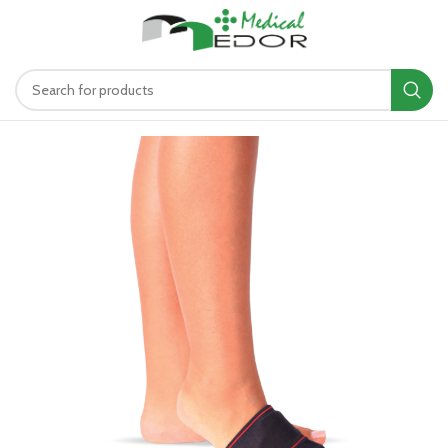
د.ت
0.00
MENU