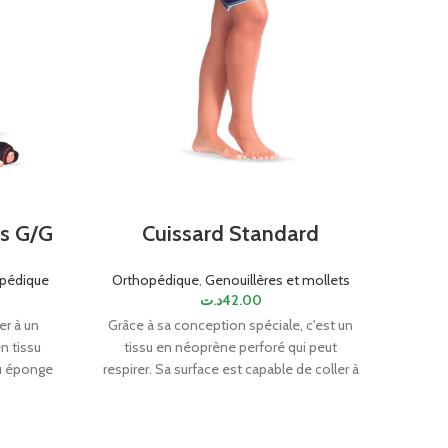
us G/G
Cuissard Standard
Ort
opédique
Orthopédique
,
Genouillères et mollets
د.ت
42.00
Orth
er à un
Grâce à sa conception spéciale, c'est un
en tissu
tissu en néoprène perforé qui peut
Matiè
su éponge
respirer. Sa surface est capable de coller à
capa
oit et
un support velcro. TAILLE UNIQUE
L'inté
en pla