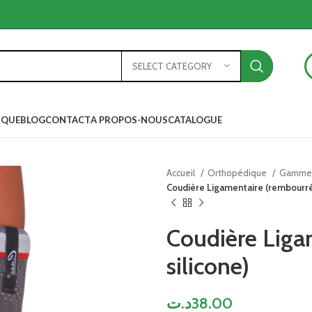
Produits
Cheville Bretelles
SELECT CATEGORY
Produit de santé des p
HOT
Genouillères
IQUE
BLOG
CONTACT
A PROPOS-NOUS
CATALOGUE
Corsets de taille,de cor
poitrine
Poignets et coudes
Accueil
Orthopédique
Produits
Gamme 
Coudière Ligamentaire (rembourré 
Bondages tricotés
Cheville Bretelles
Sangles d’épaule et de 
Produit de santé d
Coudière Liga
HOT
Produits orthopédiques
Genouillères
silicone)
Bas médicaux
Corsets de taille,d
poitrine
Corsets de cou
د.ت
38.00
Poignets et coude