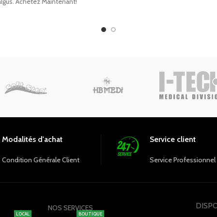
lgus. Achetez Maintenant!
Modalités d'achat
Service client
Condition Générale Client
Service Professionnel
DISPO
NOS SERVICES
LOCAL
BOUTIQUE