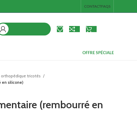
CONTACT
FAQS
LOGIN / REGISTER
د.ت
0.00
ieds
s
OFFRE SPÉCIALE
ps et de
orthopédique tricotés
en silicone)
broc
es pieds
mentaire (rembourré en
 junior
e corps et de
s