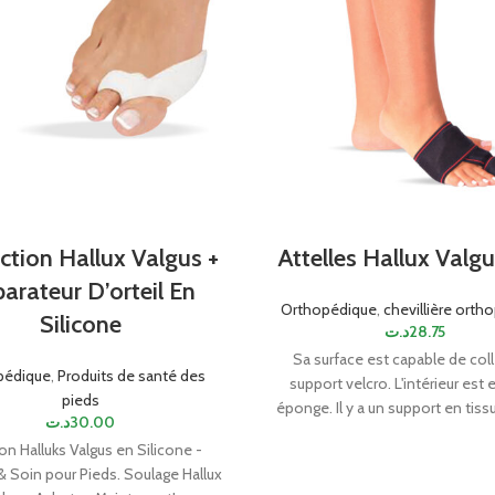
ction Hallux Valgus +
Attelles Hallux Valg
arateur D’orteil En
Orthopédique
,
chevillière orth
Silicone
د.ت
28.75
Sa surface est capable de coll
pédique
,
Produits de santé des
support velcro. L'intérieur est 
pieds
éponge. Il y a un support en tis
د.ت
30.00
au milieu. Ils ont des corps dr
 Halluks Valgus en Silicone -
gauche.
& Soin pour Pieds. Soulage Hallux