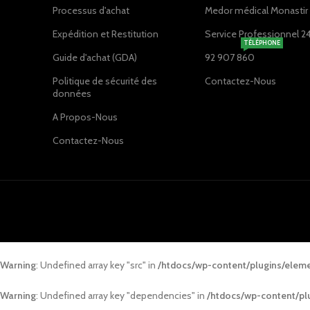
Processus d'achat
Medor médical Monastir ,
Expédition et Restitution
Service Professionnel 2
TÉLÉPHONE
Guide d'achat (GDA)
92 907 860
Politique de sécurité des
Contactez-Nous
données
A Propos-Nous
Contactez-Nous
Warning
: Undefined array key "src" in
/htdocs/wp-content/plugins/elem
Warning
: Undefined array key "dependencies" in
/htdocs/wp-content/pl