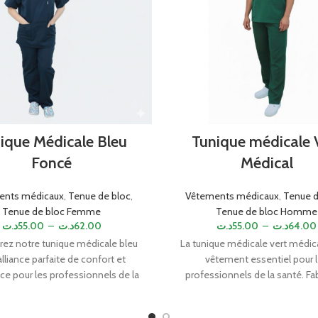
ique Médicale Bleu
Tunique médicale 
Foncé
Médical
ents médicaux
,
Tenue de bloc
,
Vêtements médicaux
,
Tenue d
Tenue de bloc Femme
Tenue de bloc Homme
د.ت
55.00
–
د.ت
62.00
د.ت
55.00
–
د.ت
64.00
ez notre tunique médicale bleu
La tunique médicale vert médica
l'alliance parfaite de confort et
vêtement essentiel pour 
ce pour les professionnels de la
professionnels de la santé. Fa
 Conçue avec des matériaux de
avec des matériaux de haute qual
ualité, cette tunique assure une
offre confort, durabilité et hyg