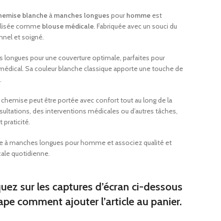
s
hemise blanche
à
manches longues
pour
homme
est
miers
tilisée comme
blouse médicale
. Fabriquée avec un souci du
 de broc
onnel et soigné.
ques junior
longues pour une couverture optimale, parfaites pour
médical. Sa couleur blanche classique apporte une touche de
.
iques
 chemise peut être portée avec confort tout au long de la
sultations, des interventions médicales ou d’autres tâches,
premiers
 praticité.
e à manches longues pour homme et associez qualité et
ale quotidienne.
quez sur les captures d’écran ci-dessous
ape comment ajouter l’article au panier.