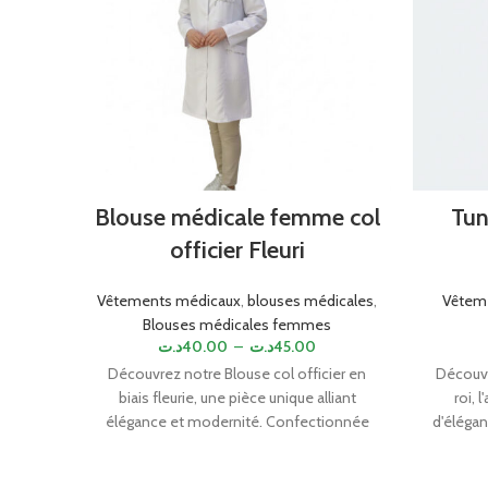
Blouse médicale femme col
Tun
officier Fleuri
Vêtements médicaux
,
blouses médicales
,
Vêtem
Blouses médicales femmes
د.ت
40.00
–
د.ت
45.00
Découvrez notre Blouse col officier en
Découvr
biais fleurie, une pièce unique alliant
roi, 
élégance et modernité. Confectionnée
d'élégan
avec soin dans un tissu de qualité, cette
santé.
blouse vous offre un confort
haute q