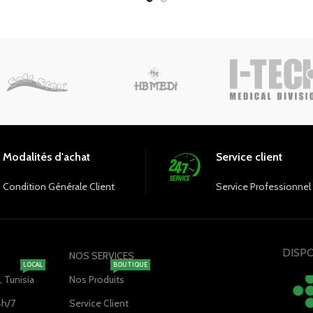
de mouvement tout au long de la
couleur verte apporte une to
. La couleur bleu roi ajoute une
fraîcheur et de sérénité, créa
ouche de style moderne.
ambiance apaisante dans 
environnements médicau
Modalités d'achat
Service client
Condition Générale Client
Service Professionnel
DISPO
NOS SERVICES
LOCAL
BOUTIQUE
 Tunisia
Nos Produits
4h/7
Service Client