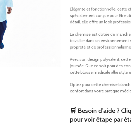
Oreillers orthopédique
Bondages tricotés
Élégante et fonctionnelle, cette
c
Consommables de pre
spécialement conçue pour être u
secours
Sangles d’épaule et
détail, elle offre un look professi
Aider à la marche
Produits orthopédi
La chemise est dotée de manches 
Fauteuils roulants
Bas médicaux
travailler dans un environnement 
Corsets de cou
propreté et de professionnalisme
Oreillers orthopéd
Avec son design polyvalent, cette
journée. Que ce soit pour des con
Consommables de 
secours
cette blouse médicale allie style et
Aider à la marche
Optez pour cette chemise blanch
confort dans votre pratique médic
Fauteuils roulants
🛒 Besoin d’aide ? Cli
pour voir étape par ét