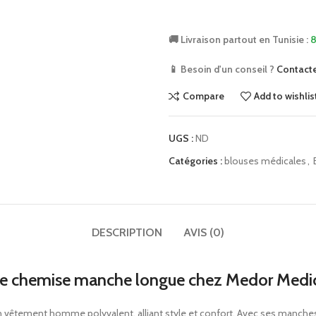
🚚 Livraison partout en Tunisie :
8
📱 Besoin d'un conseil ?
Contact
Compare
Add to wishlis
UGS :
ND
Catégories :
blouses médicales
,
DESCRIPTION
AVIS (0)
e chemise manche longue chez Medor Medi
n vêtement homme polyvalent, alliant style et confort. Avec ses manches