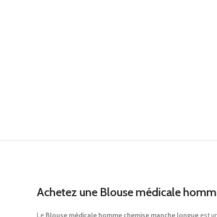
Achetez une Blouse médicale homm
Le
Blouse médicale homme chemise manche longue
est u