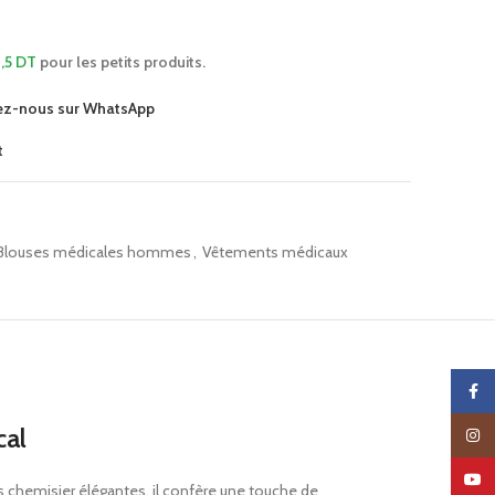
,5 DT
pour les petits produits.
ez-nous sur WhatsApp
t
Blouses médicales hommes
,
Vêtements médicaux
Faceb
cal
Insta
YouTu
 chemisier élégantes, il confère une touche de