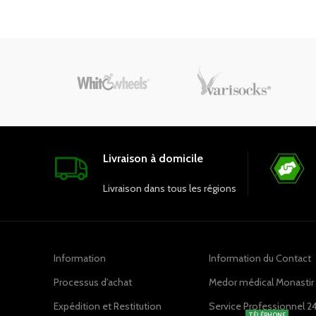
exceptionnel et une coupe flatteuse. Le
aisance 
col officier apporte une touche
journée
sophistiquée, parfaite pour les occasions
t
spéciales ou pour sublimer votre tenue de
travail.
Livraison à domicile
Livraison dans tous les régions
Information
Information du Contact
Processus d'achat
Medor médical Monastir ,
Expédition et Restitution
Service Professionnel 2
TÉLÉPHONE