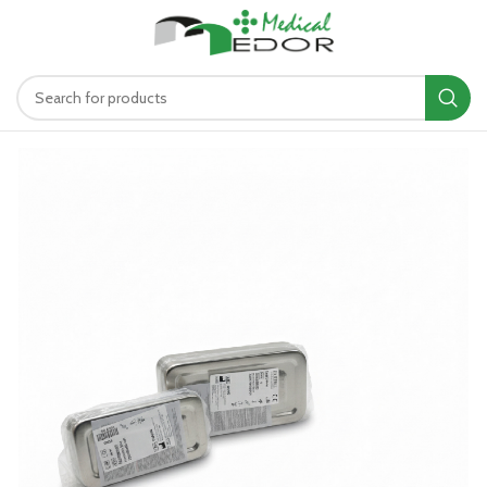
د.ت
0.00
MENU