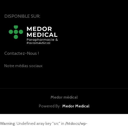
DISPONIBLE SUR:
Contactez-Nous !
Notre médias sociaux
Medor médical
Powered By :
Medor Medical
Warning
: Undefined array key "src" in
/htdocs/wp-