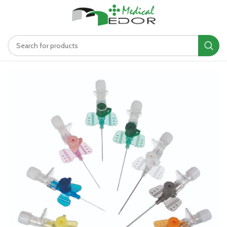
د.ت
0.00
MENU