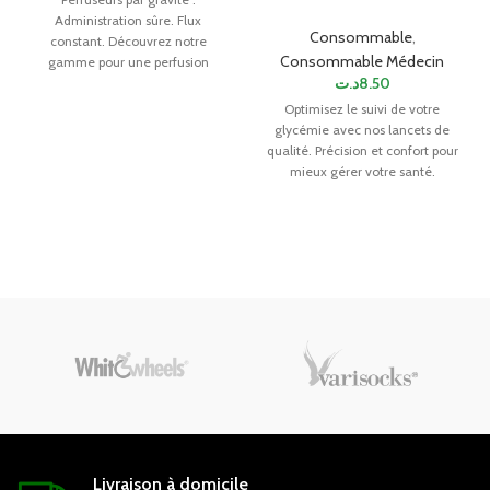
Administration sûre. Flux
Consommable
,
constant. Découvrez notre
Consommable Médecin
gamme pour une perfusion
د.ت
8.50
efficace. Simplifiez vos soins.
Optimisez le suivi de votre
glycémie avec nos lancets de
qualité. Précision et confort pour
mieux gérer votre santé.
Livraison à domicile