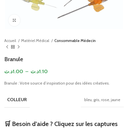
Click to enlarge
Accueil
Matériel Médical
Consommable Médecin
Branule
د.ت
1.00
–
د.ت
1.10
Branule : Votre source d’inspiration pour des idées créatives.
COLLEUR
bleu, gris, rose, jaune
🛒 Besoin d’aide ? Cliquez sur les captures