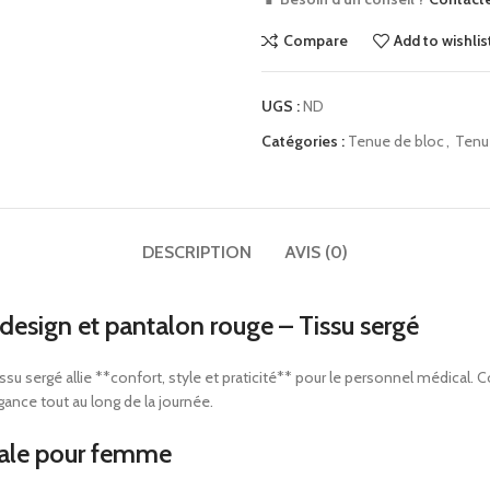
Compare
Add to wishlis
UGS :
ND
Catégories :
Tenue de bloc
,
Tenu
DESCRIPTION
AVIS (0)
esign et pantalon rouge – Tissu sergé
su sergé allie **confort, style et praticité** pour le personnel médical. 
ance tout au long de la journée.
cale pour femme