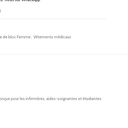
t
e de bloc Femme
,
Vêtements médicaux
Conçue pour les infirmières, aides-soignantes et étudiantes