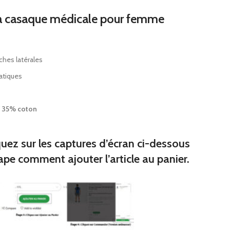
s
 la casaque médicale pour femme
miers
 de broc
ques junior
ches latérales
atiques
iques
/ 35% coton
premiers
quez sur les captures d’écran ci-dessous
ape comment ajouter l’article au panier.