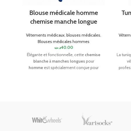
Tun
Blouse médicale homme
chemise manche longue
Vêtem
Vêtements médicaux
,
blouses médicales
,
Blouses médicales hommes
د.ت
40.00
La tuni
Élégante et fonctionnelle, cette
chemise
vê
blanche
à
manches longues
pour
profes
homme
est spécialement conçue pour
avec des
être utilisée comme
blouse médicale
.
offre c
Fabriquée avec un souci du détail, elle
couleu
offre un look professionnel et soigné. La
fraîc
chemise est dotée de manches longues
am
pour une couverture optimale, parfaites
e
pour travailler dans un environnement
médical. Sa couleur blanche classique
apporte une touche de propreté et de
professionnalisme. Avec son design