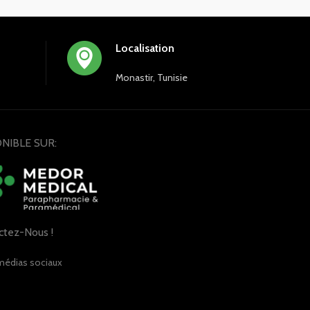
confiance dans votre tenue de bloc sur
mesure.
Voir la vidéo de l'article
Localisation
Monastir, Tunisie
NIBLE SUR:
ctez-Nous !
médias sociaux