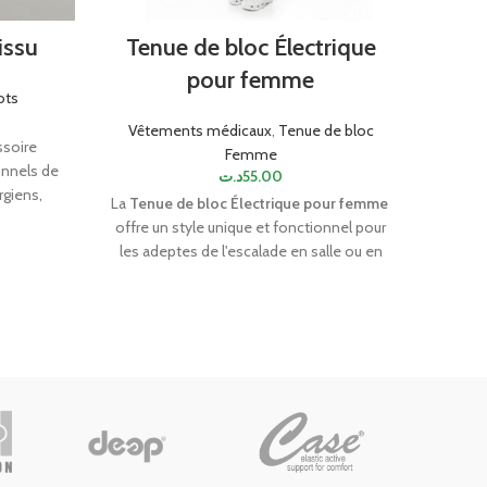
issu
Tenue de bloc Électrique
Blo
pour femme
ots
Vêtements médicaux
,
Tenue de bloc
Vêtem
ssoire
Femme
onnels de
د.ت
55.00
rgiens,
La
Tenue de bloc Électrique pour femme
Le blo
u pour
offre un style unique et fonctionnel pour
un vête
rile et
les adeptes de l'escalade en salle ou en
pour 
tions
extérieur. Fabriquée sur mesure, elle
une c
 fabriqué
garantit un ajustement parfait et une
classi
spirants,
liberté de mouvement optimale.
s'a
ster.
Choisissez parmi une gamme de tissus
Fabri
respirants et durables, et personnalisez-la
qua
avec votre motif ou logo préféré.
Obtenez une tenue qui reflète votre
personnalité tout en dominant les parois
avec confort et élégance. Escaladez avec