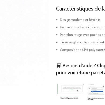
Oreillers orthopédique
Bondages tricotés
Caractéristiques de
Consommables de pre
secours
Sangles d’épaule et
Design moderne et féminin
Aider à la marche
Produits orthopédi
Haut avec poche poitrine et po
Fauteuils roulants
Bas médicaux
Pantalon rouge avec poches pr
Corsets de cou
Tissu sergé souple et respirant
Oreillers orthopéd
Composition :
65% polyester 
Consommables de 
secours
🛒 Besoin d’aide ? Cli
Aider à la marche
pour voir étape par ét
Fauteuils roulants