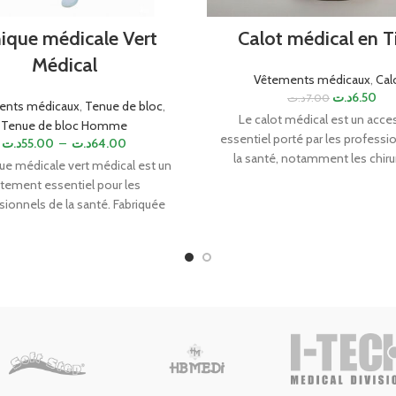
ique médicale Vert
Calot médical en T
Médical
Vêtements médicaux
,
Cal
د.ت
6.50
د.ت
7.00
ents médicaux
,
Tenue de bloc
,
Le calot médical est un acce
Tenue de bloc Homme
essentiel porté par les professi
د.ت
55.00
–
د.ت
64.00
la santé, notamment les chiru
que médicale vert médical est un
infirmiers et médecins. Conç
tement essentiel pour les
garantir un environnement sté
sionnels de la santé. Fabriquée
hygiénique lors des interven
 matériaux de haute qualité, elle
chirurgicales, ce couvre-chef est
onfort, durabilité et hygiène. Sa
à partir de matériaux légers et re
r verte apporte une touche de
tels que le coton ou le polye
heur et de sérénité, créant une
biance apaisante dans les
nvironnements médicaux.