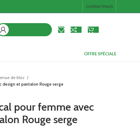
CONTACT
FAQS
LOGIN / REGISTER
د.ت
0.00
ieds
s
OFFRE SPÉCIALE
ps et de
enue de bloc
 design et pantalon Rouge serge
broc
es pieds
cal pour femme avec
 junior
talon Rouge serge
e corps et de
s