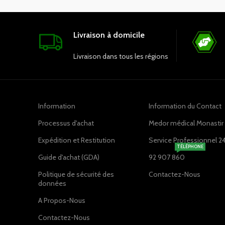
polyvalent, cette chemise peut être
portée avec confort tout au long de la
journée. Que ce soit pour des
Livraison à domicile
consultations, des interventions
médicales ou d'autres tâches, cette
Livraison dans tous les régions
blouse médicale allie style et praticité.
Optez pour cette chemise blanche à
manches longues pour homme et
associez qualité et confort dans votre
pratique médicale quotidienne.
Information
Information du Contact
Processus d'achat
Medor médical Monastir ,
Expédition et Restitution
Service Professionnel 2
TÉLÉPHONE
Guide d'achat (GDA)
92 907 860
Politique de sécurité des
Contactez-Nous
données
A Propos-Nous
Contactez-Nous