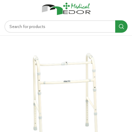
د.ت
0.00
MENU