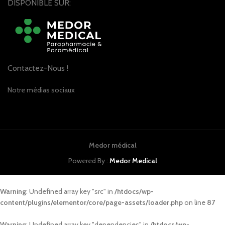
DISPONIBLE SUR:
Contactez-Nous !
Notre médias sociaux
Medor médical
Powered By :
Medor Medical
Warning
: Undefined array key "src" in
/htdocs/wp-
content/plugins/elementor/core/page-assets/loader.php
on line
87
Warning
: Undefined array key "dependencies" in
/htdocs/wp-