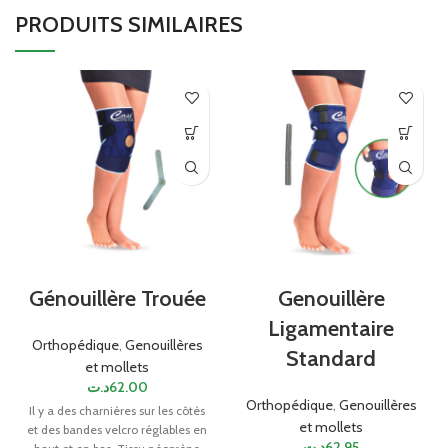
PRODUITS SIMILAIRES
Génouillère Trouée
Genouillère
Ligamentaire
Orthopédique
,
Genouillères
Standard
et mollets
د.ت
62.00
Orthopédique
,
Genouillères
Il y a des charnières sur les côtés
et mollets
et des bandes velcro réglables en
د.ت
62.95