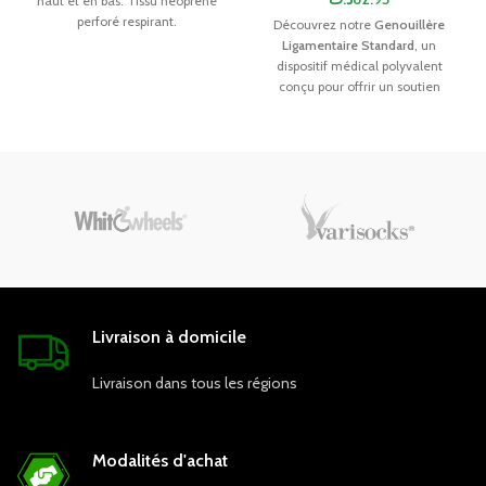
haut et en bas. Tissu néoprène
perforé respirant.
Découvrez notre
Genouillère
Ligamentaire Standard
, un
dispositif médical polyvalent
conçu pour offrir un soutien
optimal et un confort accru à
ceux qui souffrent de diverses
conditions du genou.
Livraison à domicile
Livraison dans tous les régions
Modalités d'achat