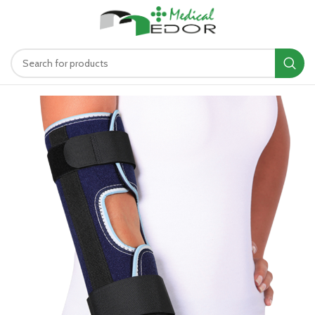
د.ت
0.00
MENU