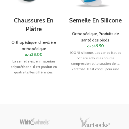
Chaussures En
Semelle En Silicone
Plâtre
Orthopédique
,
Produits de
santé des pieds
Orthopédique
,
chevillière
د.ت
49.50
orthopédique
100 % silicone. Les zones bleues
د.ت
38.00
ont été adoucies pour la
La semelle est en matériau
compression et le soutien de la
polyuréthane. Il est produit en
kératose. Il est conçu pour une
quatre tailles différentes.
utilisation quotidienne.
Disponible dans les numéros 34 à
46.