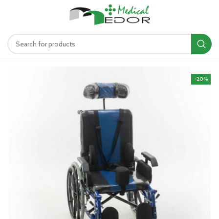
د.ت
0.00
MENU
-20%