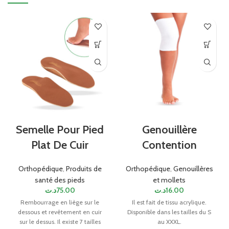
Semelle Pour Pied
Genouillère
Plat De Cuir
Contention
Orthopédique
,
Produits de
Orthopédique
,
Genouillères
santé des pieds
et mollets
د.ت
75.00
د.ت
16.00
Rembourrage en liège sur le
Il est fait de tissu acrylique.
dessous et revêtement en cuir
Disponible dans les tailles du S
sur le dessus. Il existe 7 tailles
au XXXL.