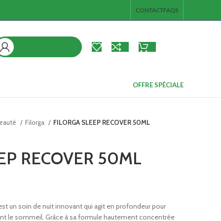
CONTACT
FAQS
LOGIN / REGISTER
د.ت
0.00
ieds
s
OFFRE SPÉCIALE
ps et de
beauté
Filorga
FILORGA SLEEP RECOVER 50ML
EEP RECOVER 50ML
broc
es pieds
 junior
e corps et de
t un soin de nuit innovant qui agit en profondeur pour
s
ndant le sommeil. Grâce à sa formule hautement concentrée