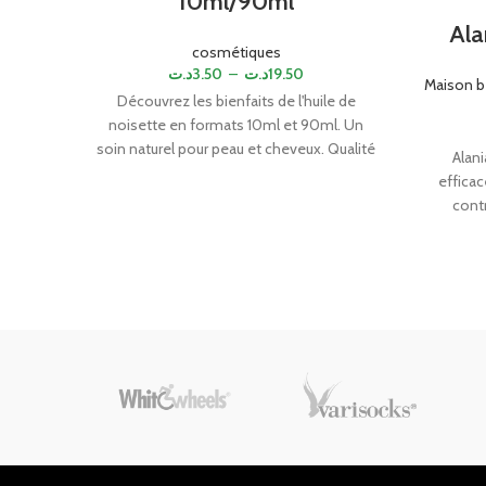
10ml/90ml
Ala
cosmétiques
د.ت
3.50
–
د.ت
19.50
Maison b
Découvrez les bienfaits de l'huile de
noisette en formats 10ml et 90ml. Un
soin naturel pour peau et cheveux. Qualité
Alani
premium.
efficac
contr