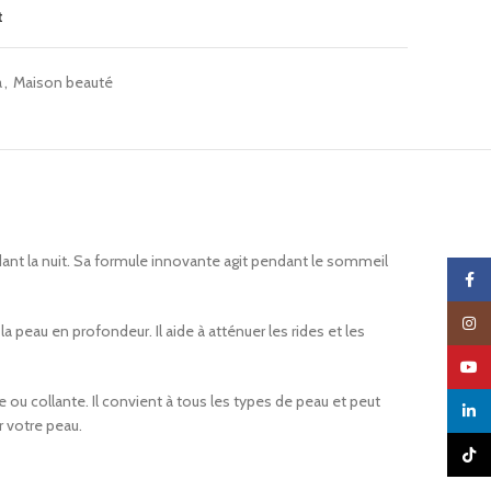
t
a
,
Maison beauté
ndant la nuit. Sa formule innovante agit pendant le sommeil
Faceb
Insta
la peau en profondeur. Il aide à atténuer les rides et les
YouTu
u collante. Il convient à tous les types de peau et peut
linked
r votre peau.
TikTo