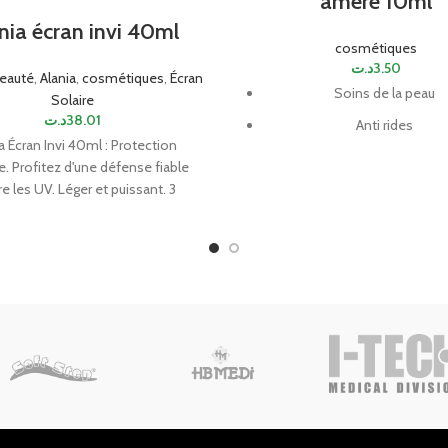
amère 10ml
nia écran invi 40ml
cosmétiques
د.ت
3.50
eauté
,
Alania
,
cosmétiques
,
Écran
Soins de la peau
Solaire
د.ت
38.01
Anti rides
a Écran Invi 40ml : Protection
Anti taches
e. Profitez d'une défense fiable
e les UV. Léger et puissant. 3
Sédatif pour les douleurs des
Apaise les eczémas et les b
Utilisée dans les cas d'hém