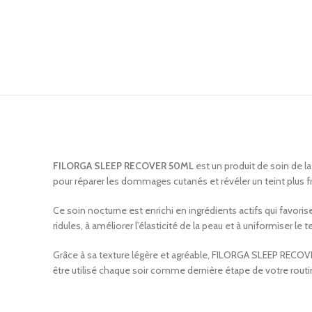
FILORGA SLEEP RECOVER 50ML
est un produit de soin de l
pour réparer les dommages cutanés et révéler un teint plus frai
Ce soin nocturne est enrichi en ingrédients actifs qui favorisen
ridules, à améliorer l’élasticité de la peau et à uniformiser l
Grâce à sa texture légère et agréable, FILORGA SLEEP RECOVE
être utilisé chaque soir comme dernière étape de votre routin