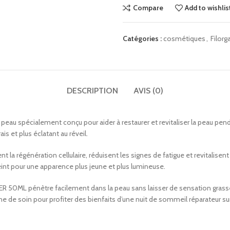
Compare
Add to wishlis
Catégories :
cosmétiques
,
Filorg
DESCRIPTION
AVIS (0)
a peau spécialement conçu pour aider à restaurer et revitaliser la peau pe
s et plus éclatant au réveil.
t la régénération cellulaire, réduisent les signes de fatigue et revitalisent 
e teint pour une apparence plus jeune et plus lumineuse.
R 50ML pénètre facilement dans la peau sans laisser de sensation grasse o
e de soin pour profiter des bienfaits d’une nuit de sommeil réparateur su