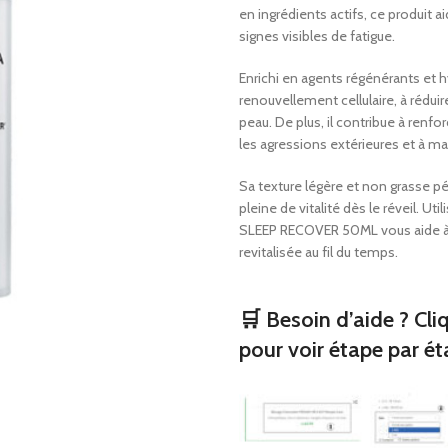
Oreillers orthopédique
en ingrédients actifs, ce produit ai
Bondages tricotés
Consommables de pre
signes visibles de fatigue.
secours
Sangles d’épaule et
Enrichi en agents régénérants et h
Aider à la marche
Produits orthopédi
renouvellement cellulaire, à réduire
Fauteuils roulants
peau. De plus, il contribue à renfor
Bas médicaux
les agressions extérieures et à ma
Corsets de cou
Sa texture légère et non grasse pé
Oreillers orthopéd
pleine de vitalité dès le réveil. U
Consommables de 
SLEEP RECOVER 50ML vous aide à o
secours
revitalisée au fil du temps.
Aider à la marche
Fauteuils roulants
🛒 Besoin d’aide ? Cli
pour voir étape par ét