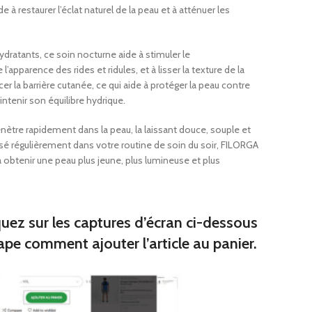
s
de à restaurer l’éclat naturel de la peau et à atténuer les
miers
 de broc
ydratants, ce soin nocturne aide à stimuler le
ques junior
 l’apparence des rides et ridules, et à lisser la texture de la
cer la barrière cutanée, ce qui aide à protéger la peau contre
intenir son équilibre hydrique.
nètre rapidement dans la peau, la laissant douce, souple et
iques
tilisé régulièrement dans votre routine de soin du soir, FILORGA
premiers
btenir une peau plus jeune, plus lumineuse et plus
quez sur les captures d’écran ci-dessous
ape comment ajouter l’article au panier.