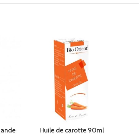
amande
Huile de carotte 90ml
Hui