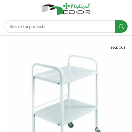
د.ت
0.00
MENU
SOLD OUT