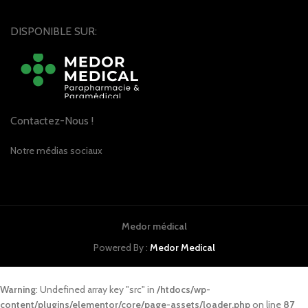
DISPONIBLE SUR:
Contactez-Nous !
Notre médias sociaux
Medor médical
Powered By :
Medor Medical
Warning
: Undefined array key "src" in
/htdocs/wp-
content/plugins/elementor/core/page-assets/loader.php
on line
87