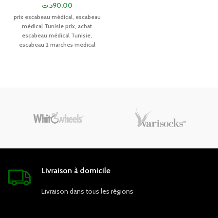
د.ت
90.00
Structure :
Acier peint époxy
prix escabeau médical
,
escabeau
pour une grande résistance et
médical Tunisie prix
,
achat
durabilité
escabeau médical Tunisie
,
Hauteur réglable :
Oui,
escabeau 2 marches médical
adaptable selon les besoins
prix
,
escabeau kiné Tunisie
,
du patient
mobilier médical Tunisie prix
,
Medor Medical
.
Crochets :
2 crochets en acier
pour suspendre les poches de
perfusion
Base :
5 branches avec
roulettes pour une stabilité
optimale
Mobilité :
Roulettes
multidirectionnelles pour un
déplacement sans effort
Livraison à domicile
Couleur :
Blanc
Utilisation :
Milieu hospitalier,
Livraison dans tous les régions
cabinet médical, soins à
domicile