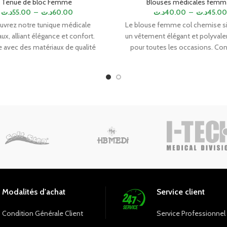
Tenue de bloc Femme
Blouses médicales femm
د.ت
55.00
–
د.ت
60.00
د.ت
40.00
–
د.ت
45.00
vrez notre tunique médicale
Le blouse femme col chemise s
ux, alliant élégance et confort.
un vêtement élégant et polyvalen
 avec des matériaux de qualité
pour toutes les occasions. Co
ure, cette tenue vous offre une
une coupe flatteuse et un col
de mouvement inégalée pour des
classique, il offre un look intem
de travail agréables. Arborant une
s'adapte à toutes les morpho
bordeaux tendance, elle reflète
Fabriqué à partir de matériaux 
professionnalisme avec style.
qualité, il allie confort et dura
Modalités d'achat
Service client
Condition Générale Client
Service Professionnel