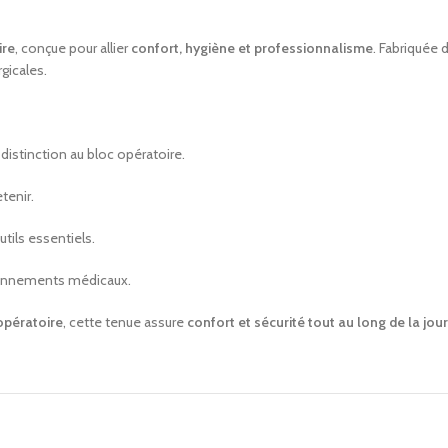
ire
, conçue pour allier
confort, hygiène et professionnalisme
. Fabriquée 
gicales.
 distinction au bloc opératoire.
etenir.
tils essentiels.
onnements médicaux.
 opératoire
, cette tenue assure
confort et sécurité tout au long de la jou