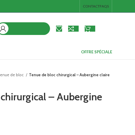
CONTACT
FAQS
LOGIN / REGISTER
د.ت
0.00
ieds
s
OFFRE SPÉCIALE
ps et de
enue de bloc
Tenue de bloc chirurgical – Aubergine claire
chirurgical – Aubergine
broc
es pieds
 junior
e corps et de
s