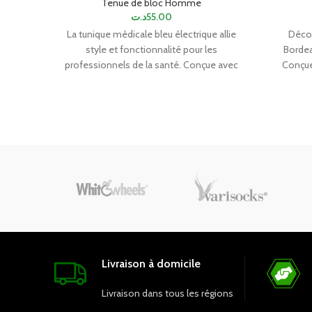
Tenue de bloc Homme
د.ت
55.00
La tunique médicale bleu électrique allie
Décou
style et fonctionnalité pour les
Bordea
professionnels de la santé. Conçue avec
Conçue
des tissus de haute qualité, elle offre
supérie
confort et durabilité tout au long de la
liberté 
journée. Sa teinte bleu électrique
journées 
moderne ajoute une touche d'élégance.
teinte 
Les multiples poches permettent de
votre 
garder les outils à portée de main. Optez
pour cette tenue essentielle qui reflète
votre professionnalisme avec une
tunique médicale bleu électrique
tendance. Trouvez la vôtre dès
maintenant!
Voir la vidéo de l'article
Livraison à domicile
Livraison dans tous les régions