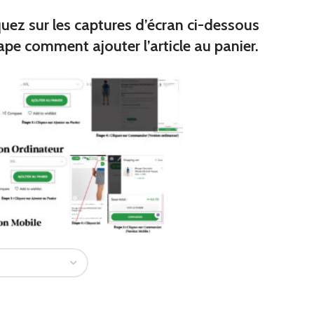
s
quez sur les captures d’écran ci-dessous
miers
 de broc
ape comment ajouter l’article au panier.
ques junior
iques
premiers