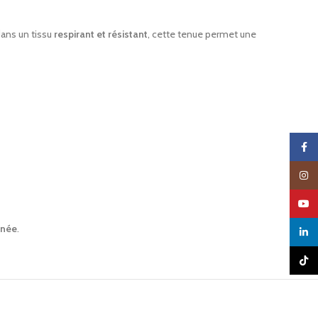
dans un tissu
respirant et résistant
, cette tenue permet une
Faceb
Insta
YouTu
rnée
.
linked
TikTo