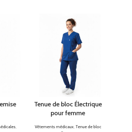
hemise
Tenue de bloc Électrique
Blou
pour femme
édicales
,
Vêtements médicaux
,
Tenue de bloc
Vêtem