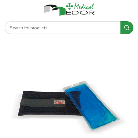
د.ت
0.00
MENU