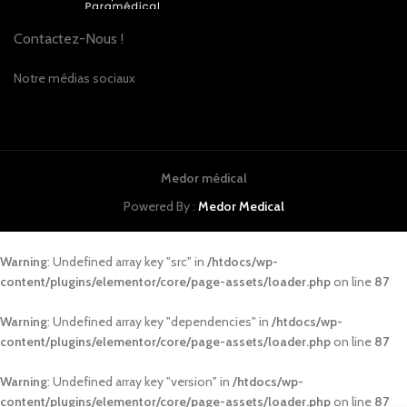
Contactez-Nous !
Notre médias sociaux
Medor médical
Powered By :
Medor Medical
Warning
: Undefined array key "src" in
/htdocs/wp-
content/plugins/elementor/core/page-assets/loader.php
on line
87
Warning
: Undefined array key "dependencies" in
/htdocs/wp-
content/plugins/elementor/core/page-assets/loader.php
on line
87
Warning
: Undefined array key "version" in
/htdocs/wp-
content/plugins/elementor/core/page-assets/loader.php
on line
87