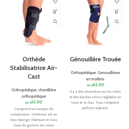
Orthéde
Génouillère Trouée
Stabilisatrice Air-
Orthopédique
,
Genouillères
Cast
et mollets
د.ت
62.00
Orthopédique
,
chevillière
Il y a des charnières sur les côtés
orthopédique
et des bandes velcro réglables en
د.ت
52.00
haut et en bas. Tissu néoprène
perforé respirant.
Comprend un tampon de
compression. L'intérieur est en
tissu éponge. Fabriqué en tissu
haut de gamme en coton