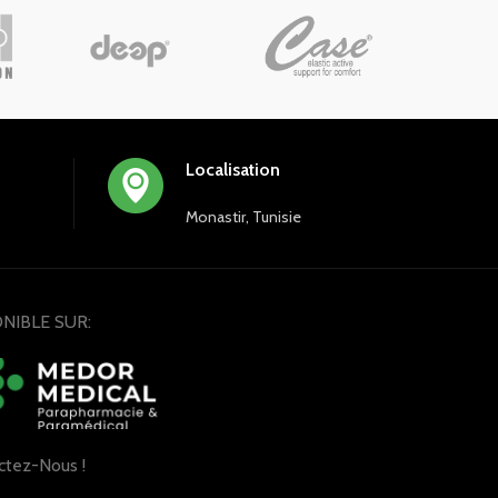
jetable
s
 bordure
Localisation
Monastir, Tunisie
NIBLE SUR:
ctez-Nous !