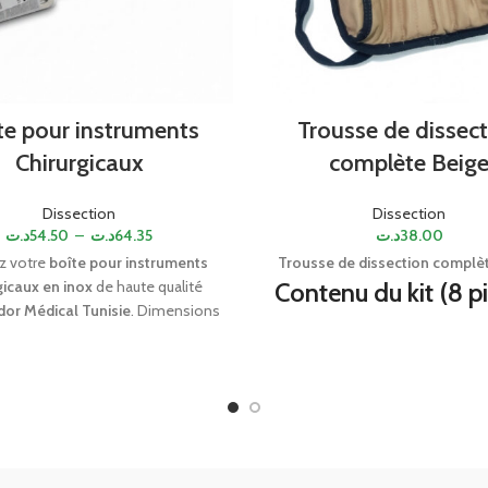
te pour instruments
Trousse de dissec
Chirurgicaux
complète Beig
Dissection
Dissection
د.ت
54.50
–
د.ت
64.35
د.ت
38.00
z votre
boîte pour instruments
Trousse de dissection complè
gicaux en inox
de haute qualité
Contenu du kit (8 p
or Médical Tunisie
. Dimensions
Paires de ciseaux (droit et 
0 cm et 18×8 cm. Idéale pour
isation et stockage du matériel
pinces de précision (anato
médical.
chirurgicale)
Pince hémostatique
Porte-aiguille