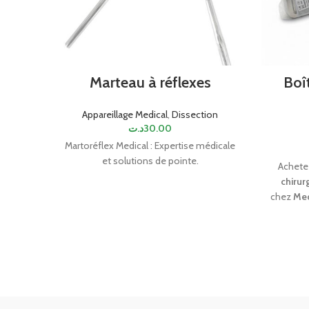
Marteau à réflexes
Boî
Appareillage Medical
,
Dissection
د.ت
30.00
Martoréflex Medical : Expertise médicale
et solutions de pointe.
Achete
chirur
chez
Med
20×1
stéril