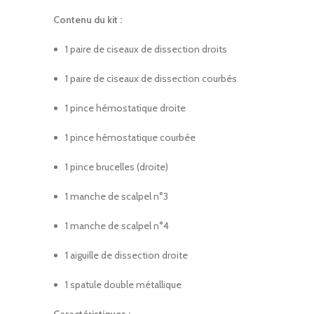
Contenu du kit :
1 paire de ciseaux de dissection droits
1 paire de ciseaux de dissection courbés
1 pince hémostatique droite
1 pince hémostatique courbée
1 pince brucelles (droite)
1 manche de scalpel n°3
1 manche de scalpel n°4
1 aiguille de dissection droite
1 spatule double métallique
Caractéristiques :