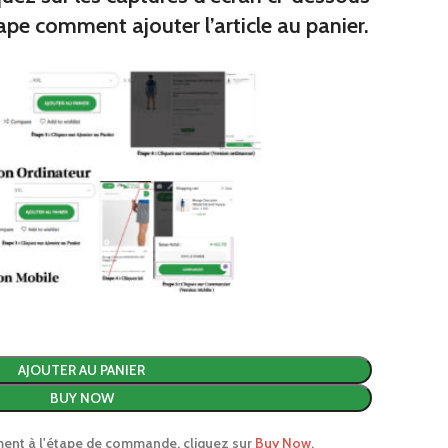
s
ape comment ajouter l’article au panier.
miers
 de broc
ques junior
iques
premiers
AJOUTER AU PANIER
BUY NOW
ment à l'étape de commande, cliquez sur
Buy Now
.