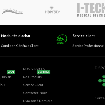
Bistouri métallique + lame 
Tube de lames stérile
Pochette en tissu beige avec
noire
Modalités d'achat
Service client
Condition Générale Client
Service Professionnel
DISPO
NOS SERVICES
LOCAL
BOUTIQUE
 Tunisia
Nos Produits
4h/7
Service Client
Contactez-Nous
Conta
Livraison à Domicile