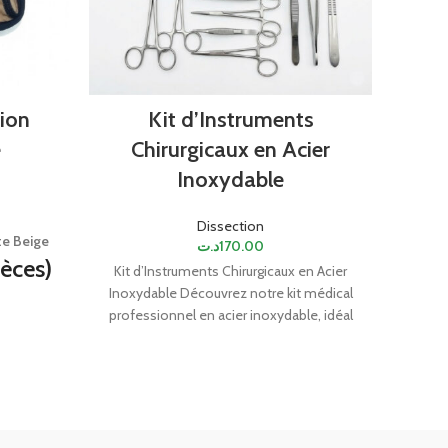
tion
Kit d’Instruments
Cu
e
Chirurgicaux en Acier
Inoxydable
Cuvett
Dissection
et dur
te Beige
د.ت
170.00
ièces)
Kit d’Instruments Chirurgicaux en Acier
Inoxydable Découvrez notre kit médical
courbé)
professionnel en acier inoxydable, idéal
pour les cabinets médicaux, cliniques,
mique &