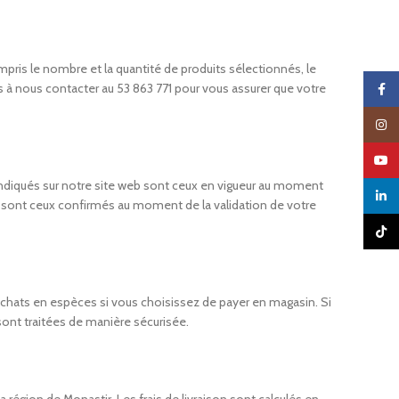
is le nombre et la quantité de produits sélectionnés, le
s à nous contacter au 53 863 771 pour vous assurer que votre
Faceb
Insta
YouTu
 indiqués sur notre site web sont ceux en vigueur au moment
linked
s sont ceux confirmés au moment de la validation de votre
TikTo
achats en espèces si vous choisissez de payer en magasin. Si
ont traitées de manière sécurisée.