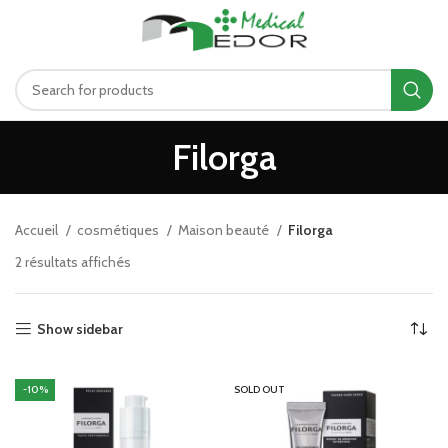
د.ت
0.00
MENU
Filorga
Accueil
cosmétiques
Maison beauté
Filorga
2 résultats affichés
Show sidebar
-10%
SOLD OUT