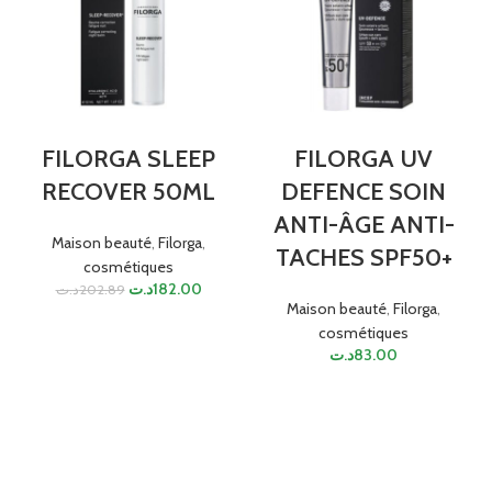
FILORGA SLEEP
FILORGA UV
RECOVER 50ML
DEFENCE SOIN
ANTI-ÂGE ANTI-
Maison beauté
,
Filorga
,
TACHES SPF50+
cosmétiques
د.ت
182.00
د.ت
202.89
Maison beauté
,
Filorga
,
cosmétiques
د.ت
83.00