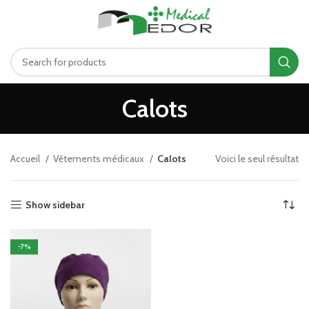
د.ت
0.00
MENU
Calots
Accueil
Vêtements médicaux
Calots
Voici le seul résultat
Show sidebar
-7%