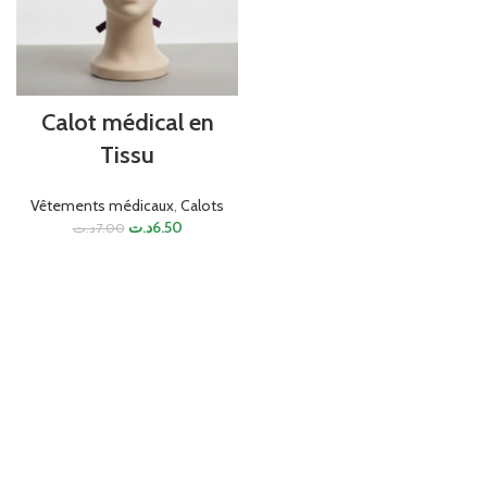
Calot médical en
Tissu
Vêtements médicaux
,
Calots
د.ت
6.50
د.ت
7.00