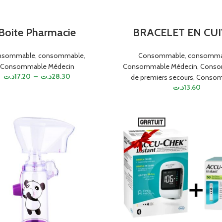
Boite Pharmacie
BRACELET EN CU
nsommable
,
consommable
,
Consommable
,
consomma
Consommable Médecin
Consommable Médecin
,
Conso
د.ت
17.20
–
د.ت
28.30
de premiers secours
,
Consom
د.ت
13.60