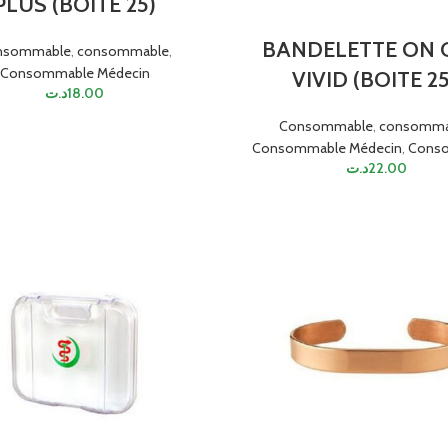
PLUS (BOITE 25)
BANDELETTE ON 
nsommable
,
consommable
,
Consommable Médecin
VIVID (BOITE 25
د.ت
18.00
Consommable
,
consomma
Consommable Médecin
,
Cons
د.ت
22.00