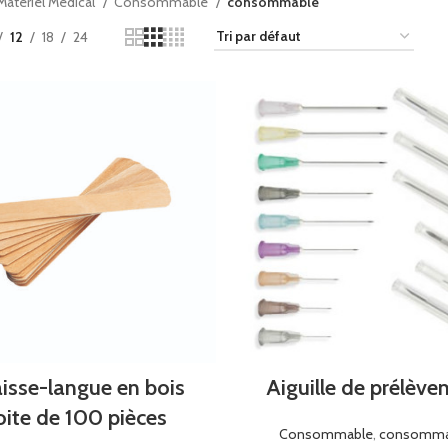
Oreillers orthopédique
Matériel Médical
Consommable
consommable
Bondages tricotés
Consommables de pre
12
18
24
secours
Sangles d’épaule et
Aider à la marche
Produits orthopédi
Fauteuils roulants
Bas médicaux
Corsets de cou
Oreillers orthopéd
Consommables de 
secours
Aider à la marche
Fauteuils roulants
isse-langue en bois
Aiguille de prélèv
oite de 100 pièces
Consommable
,
consomma