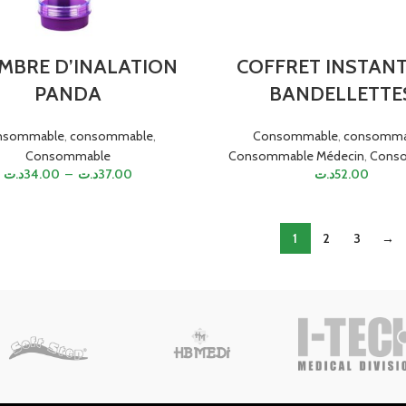
MBRE D’INALATION
COFFRET INSTANT
PANDA
BANDELLETTE
nsommable
,
consommable
,
Consommable
,
consomma
Consommable
Consommable Médecin
,
Cons
د.ت
34.00
–
د.ت
37.00
د.ت
52.00
1
2
3
→