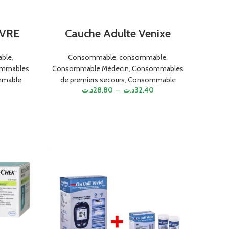
IVRE
Cauche Adulte Venixe
ble
,
Consommable
,
consommable
,
mmables
Consommable Médecin
,
Consommables
mable
de premiers secours
,
Consommable
د.ت
28.80
–
د.ت
32.40