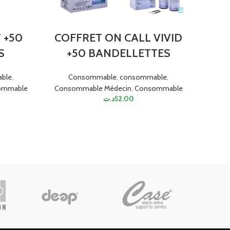
 +50
COFFRET ON CALL VIVID
S
+50 BANDELLETTES
ble
,
Consommable
,
consommable
,
ommable
Consommable Médecin
,
Consommable
د.ت
52.00