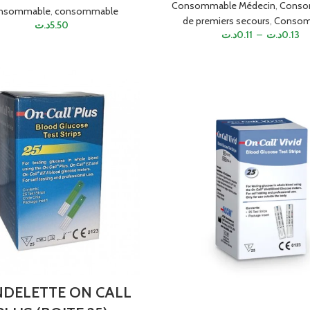
Consommable Médecin
,
Conso
nsommable
,
consommable
de premiers secours
,
Consom
د.ت
5.50
د.ت
0.11
–
د.ت
0.13
DELETTE ON CALL