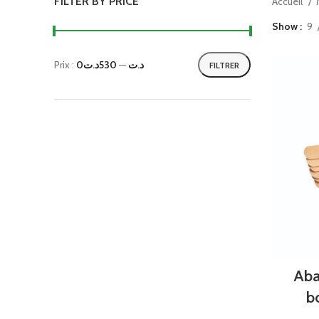
FILTER BY PRICE
Accueil
Show
9
Prix :
530د.ت
—
0د.ت
FILTRER
Aba
b