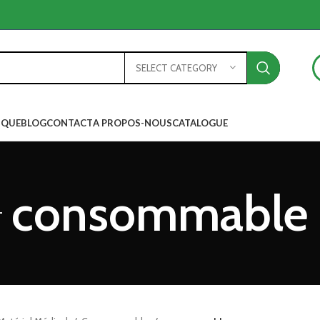
Produits
Cheville Bretelles
SELECT CATEGORY
Produit de santé des p
HOT
Genouillères
IQUE
BLOG
CONTACT
A PROPOS-NOUS
CATALOGUE
Corsets de taille,de cor
poitrine
Poignets et coudes
Produits
consommable
Bondages tricotés
Cheville Bretelles
Sangles d’épaule et de 
Produit de santé d
HOT
Produits orthopédiques
Genouillères
Bas médicaux
Corsets de taille,d
poitrine
Corsets de cou
Poignets et coude