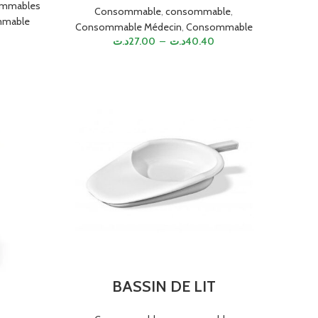
mmables
Consommable
,
consommable
,
mable
Consommable Médecin
,
Consommable
د.ت
27.00
–
د.ت
40.40
BASSIN DE LIT