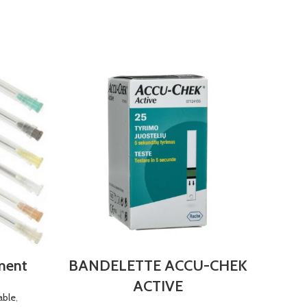
s
miers
 de broc
ques junior
iques
premiers
ement
BANDELETTE ACCU-CHEK
ACTIVE
ble
,