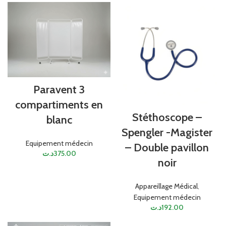
Paravent 3
compartiments en
Stéthoscope –
blanc
Spengler -Magister
Equipement médecin
– Double pavillon
د.ت
375.00
noir
Appareillage Médical
,
Equipement médecin
د.ت
192.00