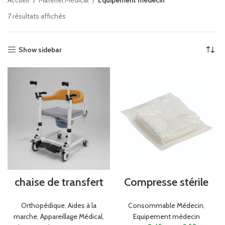
Accueil
Matériel Médical
Equipement médecin
7 résultats affichés
Show sidebar
chaise de transfert
Compresse stérile
Orthopédique
,
Aides à la
Consommable Médecin
,
marche
,
Appareillage Médical
,
Equipement médecin