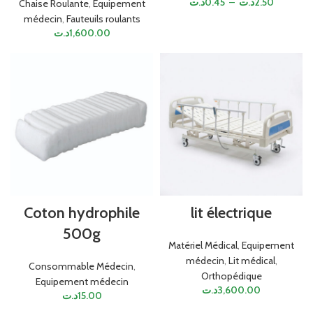
د.ت
0.45
–
د.ت
2.50
Chaise Roulante
,
Equipement
médecin
,
Fauteuils roulants
د.ت
1,600.00
Coton hydrophile
lit électrique
500g
Matériel Médical
,
Equipement
médecin
,
Lit médical
,
Consommable Médecin
,
Orthopédique
Equipement médecin
د.ت
3,600.00
د.ت
15.00