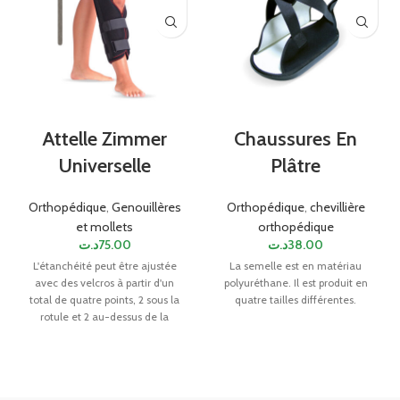
Attelle Zimmer
Chaussures En
Universelle
Plâtre
Orthopédique
,
Genouillères
Orthopédique
,
chevillière
et mollets
orthopédique
د.ت
75.00
د.ت
38.00
L'étanchéité peut être ajustée
La semelle est en matériau
avec des velcros à partir d'un
polyuréthane. Il est produit en
total de quatre points, 2 sous la
quatre tailles différentes.
rotule et 2 au-dessus de la
rotule. Il est fait de tissu éponge
avec une éponge tenant un
velcro spécial. C'est une taille
standard et a une hauteur de