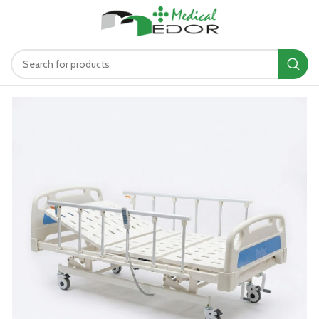
د.ت
0.00
MENU