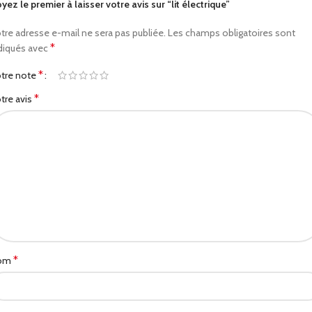
yez le premier à laisser votre avis sur “lit électrique”
tre adresse e-mail ne sera pas publiée.
Les champs obligatoires sont
*
diqués avec
*
tre note
*
tre avis
*
om