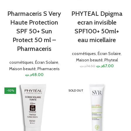
Pharmaceris S Very
PHYTEAL Dpigma
Haute Protection
ecran invisible
SPF 50+ Sun
SPF100+ 50ml+
Protect 50 ml –
eau micellaire
Pharmaceris
cosmétiques
,
Écran Solaire
,
Maison beauté
,
Phyteal
cosmétiques
,
Écran Solaire
,
د.ت
67.00
د.ت
74.50
Maison beauté
,
Pharmaceris
د.ت
48.00
-10%
SOLD OUT