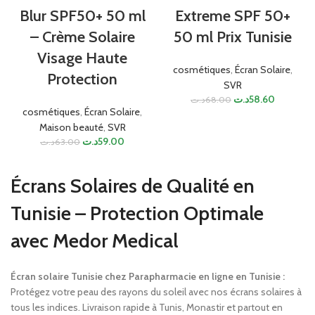
Blur SPF50+ 50 ml
Extreme SPF 50+
– Crème Solaire
50 ml Prix Tunisie
Visage Haute
cosmétiques
,
Écran Solaire
,
Protection
SVR
د.ت
58.60
د.ت
68.00
cosmétiques
,
Écran Solaire
,
Maison beauté
,
SVR
د.ت
59.00
د.ت
63.00
Écrans Solaires de Qualité en
Tunisie – Protection Optimale
avec Medor Medical
Écran solaire Tunisie chez Parapharmacie en ligne en Tunisie :
Protégez votre peau des rayons du soleil avec nos écrans solaires à
tous les indices. Livraison rapide à Tunis, Monastir et partout en