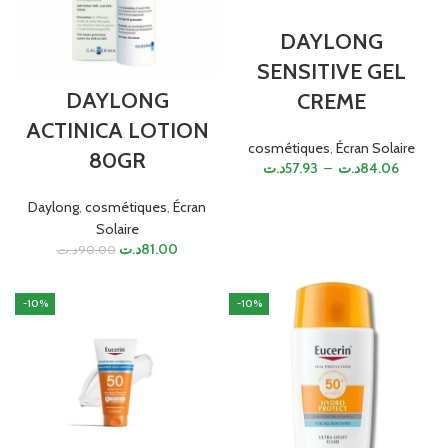
DAYLONG
SENSITIVE GEL
DAYLONG
CREME
ACTINICA LOTION
cosmétiques
,
Écran Solaire
80GR
د.ت
57.93
–
د.ت
84.06
Daylong
,
cosmétiques
,
Écran
Solaire
د.ت
81.00
د.ت
90.00
-10%
-10%