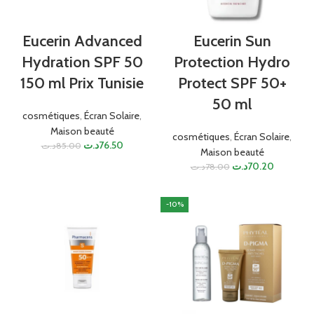
Eucerin Advanced
Eucerin Sun
Hydration SPF 50
Protection Hydro
150 ml Prix Tunisie
Protect SPF 50+
50 ml
cosmétiques
,
Écran Solaire
,
Maison beauté
cosmétiques
,
Écran Solaire
,
د.ت
76.50
د.ت
85.00
Maison beauté
د.ت
70.20
د.ت
78.00
-10%