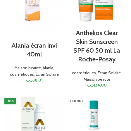
Anthelios Clear
Skin Sunscreen
Alania écran invi
SPF 60 50 ml La
40ml
Roche-Posay
Maison beauté
,
Alania
,
cosmétiques
,
Écran Solaire
,
cosmétiques
,
Écran Solaire
Maison beauté
د.ت
38.01
د.ت
134.00
-10%
SOLD OUT