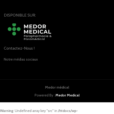
DISPONIBLE SUR:
Contactez-Nous !
Notre médias sociaux
Medor médical
Powered By :
Medor Medical
Warning
: Undefined array key "src" in
/htdocs/wp-