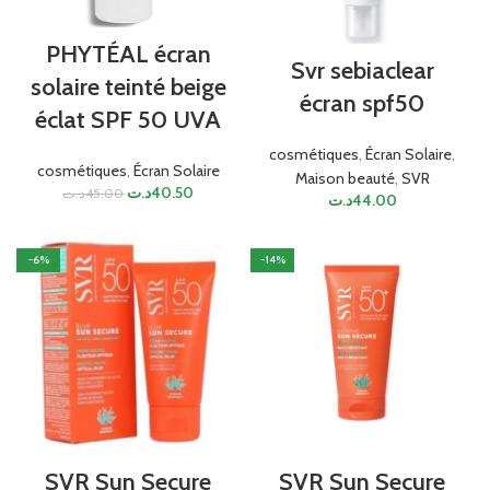
PHYTÉAL écran
Svr sebiaclear
solaire teinté beige
écran spf50
éclat SPF 50 UVA
cosmétiques
,
Écran Solaire
,
cosmétiques
,
Écran Solaire
Maison beauté
,
SVR
د.ت
40.50
د.ت
45.00
د.ت
44.00
-6%
-14%
SVR Sun Secure
SVR Sun Secure