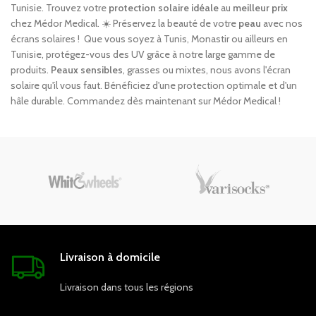
Tunisie. Trouvez votre
protection solaire idéale
au
meilleur prix
chez Médor Medical. ☀️ Préservez la beauté de votre
peau
avec nos
écrans solaires ! ️ Que vous soyez à Tunis, Monastir ou ailleurs en
Tunisie, protégez-vous des UV grâce à notre large gamme de
produits.
Peaux sensibles
, grasses ou mixtes, nous avons l'écran
solaire qu'il vous faut. Bénéficiez d'une protection optimale et d'un
hâle durable. Commandez dès maintenant sur Médor Medical !
Livraison à domicile
Livraison dans tous les régions