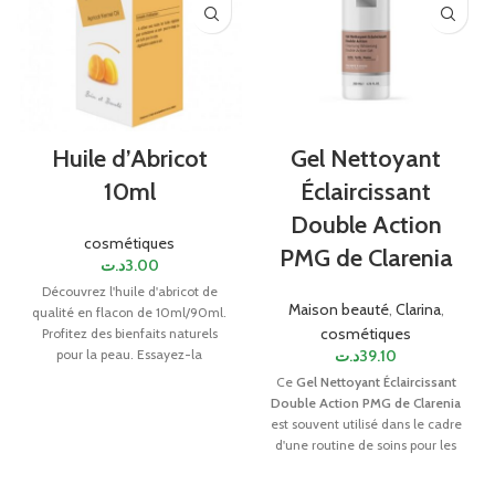
Huile d’Abricot
Gel Nettoyant
10ml
Éclaircissant
Double Action
cosmétiques
PMG de Clarenia
د.ت
3.00
Découvrez l'huile d'abricot de
Maison beauté
,
Clarina
,
qualité en flacon de 10ml/90ml.
cosmétiques
Profitez des bienfaits naturels
pour la peau. Essayez-la
د.ت
39.10
maintenant !
Ce
Gel Nettoyant Éclaircissant
Double Action PMG de Clarenia
est souvent utilisé dans le cadre
d'une routine de soins pour les
personnes cherchant à traiter les
hyperpigmentations et à obtenir