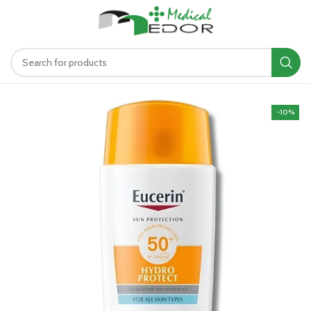
د.ت
0.00
MENU
-10%