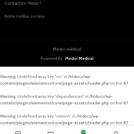
Contactez-Nous !
Notre médias sociaux
Medor médical
Powered By :
Medor Medical
Warning
: Undefined array key "src" in
/htdocs/wp-
content/plugins/elementor/core/page-assets/loader.php
on line
87
Warning
: Undefined array key "dependencies" in
/htdocs/wp-
content/plugins/elementor/core/page-assets/loader.php
on line
87
Warning
: Undefined array key "version" in
/htdocs/wp-
content/plugins/elementor/core/page-assets/loader.php
on line
87
0