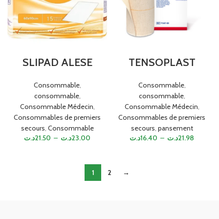
SLIPAD ALESE
TENSOPLAST
Consommable
,
Consommable
,
consommable
,
consommable
,
Consommable Médecin
,
Consommable Médecin
,
Consommables de premiers
Consommables de premiers
secours
,
Consommable
secours
,
pansement
د.ت
21.50
–
د.ت
23.00
د.ت
16.40
–
د.ت
21.98
1
2
→