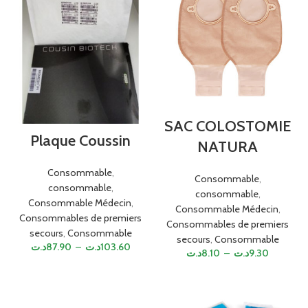
SAC COLOSTOMIE
Plaque Coussin
NATURA
Consommable
,
Consommable
,
consommable
,
consommable
,
Consommable Médecin
,
Consommable Médecin
,
Consommables de premiers
Consommables de premiers
secours
,
Consommable
secours
,
Consommable
د.ت
87.90
–
د.ت
103.60
د.ت
8.10
–
د.ت
9.30