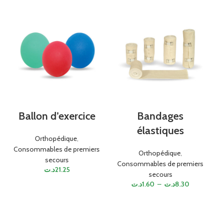
Ballon d’exercice
Bandages
élastiques
Orthopédique
,
Consommables de premiers
Orthopédique
,
secours
Consommables de premiers
د.ت
21.25
secours
د.ت
1.60
–
د.ت
8.30