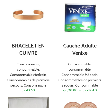
BRACELET EN
Cauche Adulte
CUIVRE
Venixe
Consommable
,
Consommable
,
consommable
,
consommable
,
Consommable Médecin
,
Consommable Médecin
,
Consommables de premiers
Consommables de premiers
secours
,
Consommable
secours
,
Consommable
د.ت
13.60
د.ت
28.80
–
د.ت
32.40