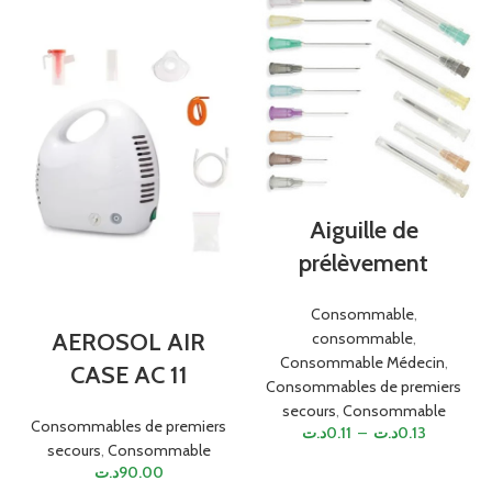
Aiguille de
prélèvement
Consommable
,
AEROSOL AIR
consommable
,
Consommable Médecin
,
CASE AC 11
Consommables de premiers
secours
,
Consommable
Consommables de premiers
د.ت
0.11
–
د.ت
0.13
secours
,
Consommable
د.ت
90.00