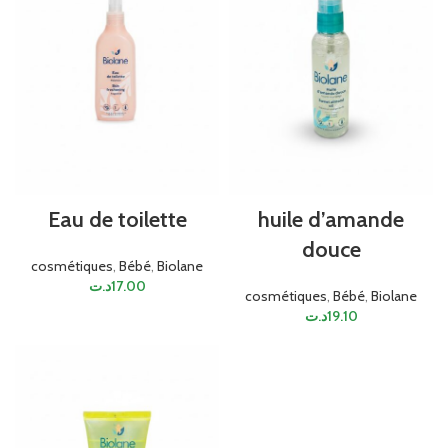
Eau de toilette
huile d’amande
douce
cosmétiques
,
Bébé
,
Biolane
د.ت
17.00
cosmétiques
,
Bébé
,
Biolane
د.ت
19.10