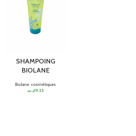
SHAMPOING
BIOLANE
Biolane
,
cosmétiques
د.ت
19.33