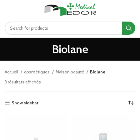
د.ت
0.00
MENU
Biolane
Accueil
cosmétiques
Maison beauté
Biolane
3 résultats affichés
Show sidebar