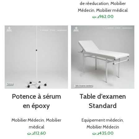
de réeducation
,
Mobilier
Médecin
,
Mobilier médical
د.ت
962.00
Potence à sérum
Table d’examen
en époxy
Standard
Mobilier Médecin
,
Mobilier
Equipement médecin
,
médical
Mobilier Médecin
د.ت
112.60
د.ت
435.00