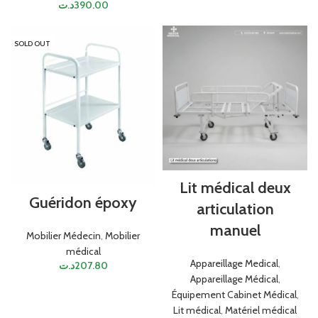
د.ت
390.00
SOLD OUT
Lit médical deux
Guéridon époxy
articulation
manuel
Mobilier Médecin
,
Mobilier
médical
Appareillage Medical
,
د.ت
207.80
Appareillage Médical
,
Équipement Cabinet Médical
,
Lit médical
,
Matériel médical