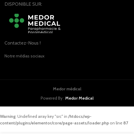
DISPONIBLE SUR:
Contactez-Nous !
Notre médias sociaux
Medor médical
Powered By :
Medor Medical
Warning
: Undefined array key "src" in
/htdocs/wp-
content/plugins/elementor/core/page-assets/loader.php
on line
87