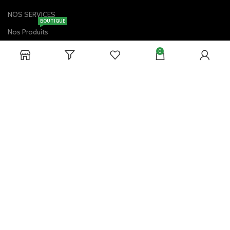
NOS SERVICES
BOUTIQUE
Nos Produits
Service Client
0
Contactez-Nous
Livraison à Domicile
Vérification de la Commande
DISPONIBLE SUR:
Contactez-Nous !