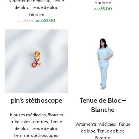
Vêtements médicaux
,
Tenue
Homme
de bloc
,
Tenue de bloc
د.ت
55.00
Femme
د.ت
30.00
د.ت
55.00
pin’s stéthoscope
Tenue de Bloc –
Blanche
blouses médicales
,
Blouses
médicales femmes
,
Tenue
Vêtements médicaux
,
Tenue
de bloc
,
Tenue de bloc
de bloc
,
Tenue de bloc
Femme
,
stéthoscopes
Femme