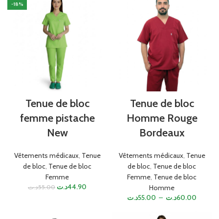
-18%
Tenue de bloc
Tenue de bloc
femme pistache
Homme Rouge
New
Bordeaux
Vêtements médicaux
,
Tenue
Vêtements médicaux
,
Tenue
de bloc
,
Tenue de bloc
de bloc
,
Tenue de bloc
Femme
Femme
,
Tenue de bloc
د.ت
44.90
د.ت
55.00
Homme
د.ت
55.00
–
د.ت
60.00