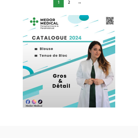
1
2
→