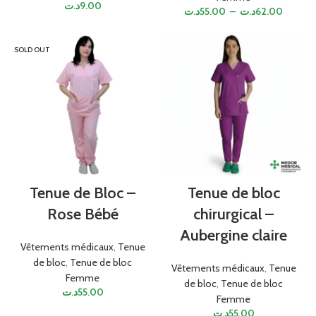
د.ت
9.00
د.ت
55.00
–
د.ت
62.00
SOLD OUT
Tenue de Bloc –
Tenue de bloc
Rose Bébé
chirurgical –
Aubergine claire
Vêtements médicaux
,
Tenue
de bloc
,
Tenue de bloc
Vêtements médicaux
,
Tenue
Femme
de bloc
,
Tenue de bloc
د.ت
55.00
Femme
د.ت
55.00