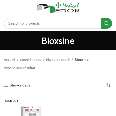
د.ت
0.00
MENU
Bioxsine
Accueil
cosmétiques
Maison beauté
Bioxsine
Voici le seul résultat
Show sidebar
SOLD OUT