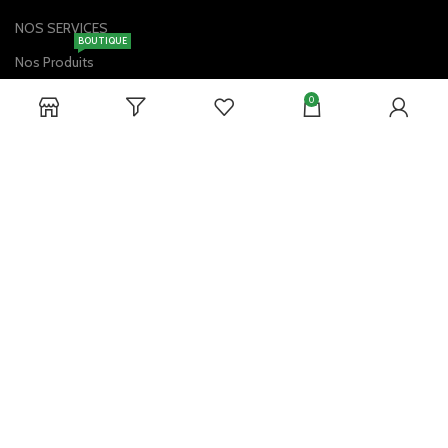
NOS SERVICES
BOUTIQUE
Nos Produits
Service Client
0
Contactez-Nous
Livraison à Domicile
Vérification de la Commande
DISPONIBLE SUR:
Contactez-Nous !