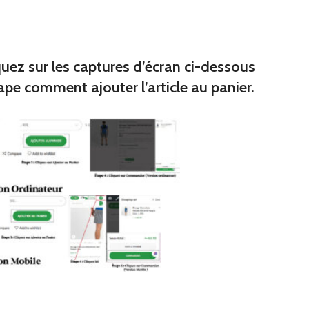
s
miers
 de broc
ques junior
quez sur les captures d’écran ci-dessous
ape comment ajouter l’article au panier.
iques
premiers