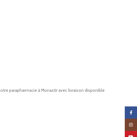
otre parapharmacie à Monastir avec livraison disponible
Faceb
Insta