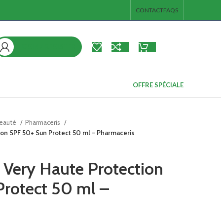
CONTACT
FAQS
LOGIN / REGISTER
د.ت
0.00
ieds
s
OFFRE SPÉCIALE
ps et de
beauté
Pharmaceris
ion SPF 50+ Sun Protect 50 ml – Pharmaceris
broc
es pieds
 Very Haute Protection
 junior
rotect 50 ml –
e corps et de
s