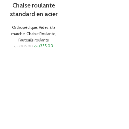
Chaise roulante
standard en acier
Orthopédique
,
Aides à la
marche
,
Chaise Roulante
,
Fauteuils roulants
د.ت
235.00
د.ت
305.00