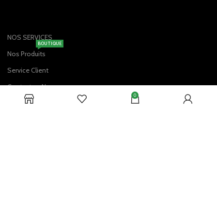
NOS SERVICES
BOUTIQUE
Nos Produits
Service Client
Contactez-Nous
0
Livraison à Domicile
Vérification de la Commande
DISPONIBLE SUR: