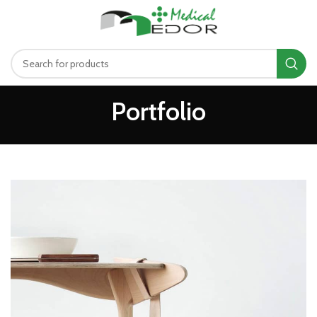
د.ت
0.00
MENU
Portfolio