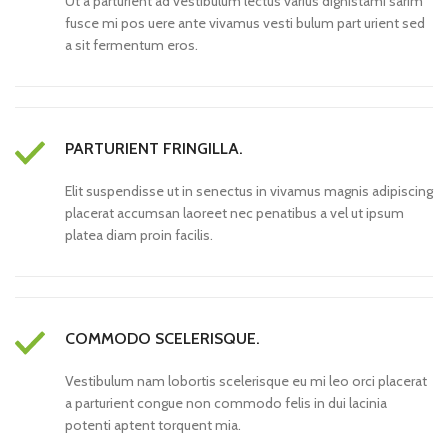
Ut a parturient ad vestibulum lectus varius dignistami sarim
fusce mi pos uere ante vivamus vesti bulum part urient sed
a sit fermentum eros.
PARTURIENT FRINGILLA.
Elit suspendisse ut in senectus in vivamus magnis adipiscing
placerat accumsan laoreet nec penatibus a vel ut ipsum
platea diam proin facilis.
COMMODO SCELERISQUE.
Vestibulum nam lobortis scelerisque eu mi leo orci placerat
a parturient congue non commodo felis in dui lacinia
potenti aptent torquent mia.