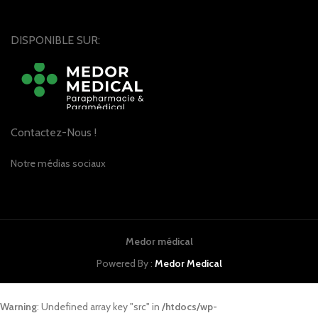
DISPONIBLE SUR:
Contactez-Nous !
Notre médias sociaux
Medor médical
Powered By :
Medor Medical
Warning
: Undefined array key "src" in
/htdocs/wp-