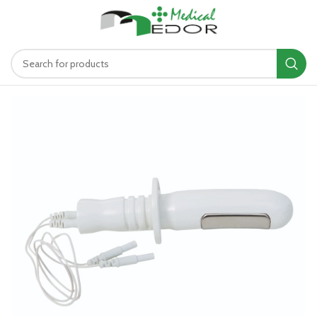
د.ت
0.00
MENU