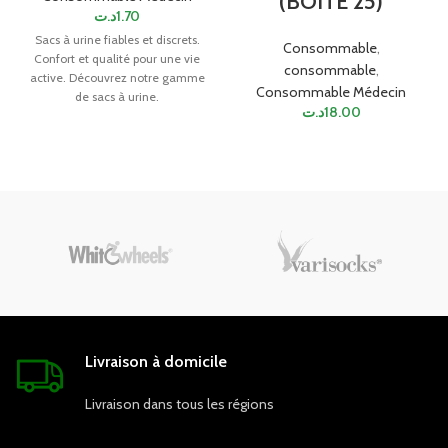
(BOITE 25)
د.ت
1.70
Sacs à urine fiables et discrets.
Consommable
,
Confort et qualité pour une vie
consommable
,
active. Découvrez notre gamme
Consommable Médecin
de sacs à urine.
د.ت
18.00
Livraison à domicile
Livraison dans tous les régions