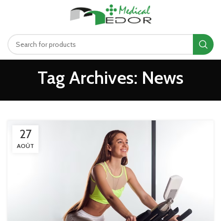
د.ت
0.00
MENU
Tag Archives: News
27
AOÛT