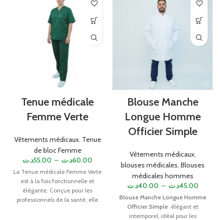
Tenue médicale
Blouse Manche
Femme Verte
Longue Homme
Officier Simple
Vêtements médicaux
,
Tenue
de bloc Femme
Vêtements médicaux
,
د.ت
55.00
–
د.ت
60.00
blouses médicales
,
Blouses
La Tenue médicale Femme Verte
médicales hommes
est à la fois fonctionnelle et
د.ت
40.00
–
د.ت
45.00
élégante. Conçue pour les
Blouse Manche Longue Homme
professionnels de la santé, elle
Officier Simple
élégant et
offre confort et mobilité grâce à
intemporel, idéal pour les
sa coupe ajustée et à son tissu