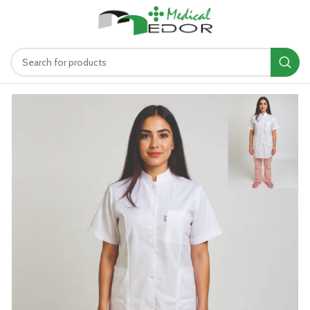
د.ت
0.00
MENU