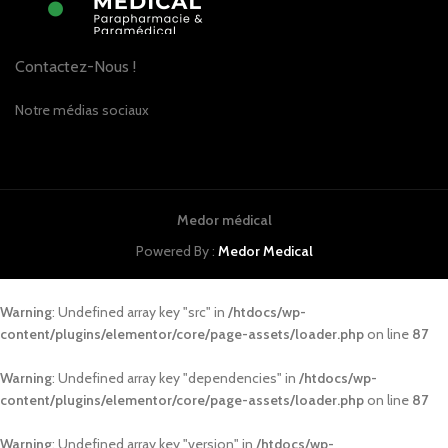
Contactez-Nous !
Notre médias sociaux
Medor médical
Powered By :
Medor Medical
Warning
: Undefined array key "src" in
/htdocs/wp-
content/plugins/elementor/core/page-assets/loader.php
on line
87
Warning
: Undefined array key "dependencies" in
/htdocs/wp-
content/plugins/elementor/core/page-assets/loader.php
on line
87
Warning
: Undefined array key "version" in
/htdocs/wp-