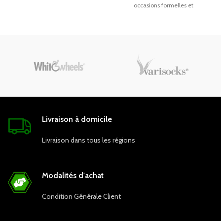
occasions formelles et
de qualité. Avec ses multiples
décontractées. Avec ses
poches pratiques, elle permet un
manches courtes
accès rapide aux outils
caractéristiques d'inspiration
essentiels. Optez pour cette
militaire, cette blouse ajoute une
tunique polyvalente pour une
touche de sophistication et
apparence professionnelle et une
d'originalité à n'importe quelle
performance optimale au
tenue.
quotidien.
Regardez la vidéo
et consultez le
produit réel
Livraison à domicile
Livraison dans tous les régions
Modalités d'achat
Condition Générale Client