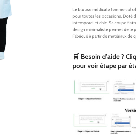
Oreillers orthopédique
Bondages tricotés
Le
blouse médicale femme
col of
Consommables de pre
pour toutes les occasions. Doté d’u
secours
Sangles d’épaule et
intemporel et chic. Sa coupe flatt
Aider à la marche
Produits orthopédi
design minimaliste permet de le p
Fabriqué à partir de matériaux de qu
Fauteuils roulants
Bas médicaux
Corsets de cou
🛒 Besoin d’aide ? Cli
Oreillers orthopéd
pour voir étape par ét
Consommables de 
secours
Aider à la marche
Fauteuils roulants