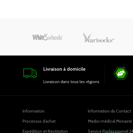
couleur verte apporte une touche de
couleur
fraîcheur et de sérénité, créant une
gaie
ambiance apaisante dans les
Disponi
environnements médicaux.
tun
profess
Choisi
pour une
Livraison à domicile
Livraison dans tous les régions
Information
Information du Contact
Processus d'achat
Medor médical Monastir ,
Expédition et Restitution
Service Professionnel 2