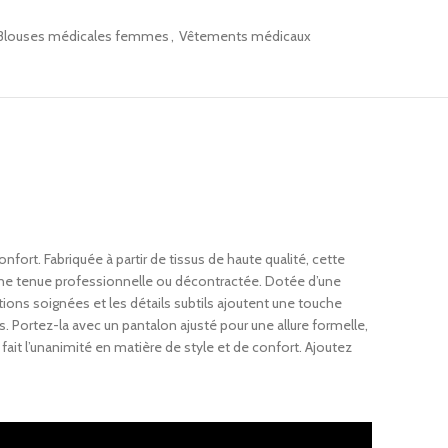
Blouses médicales femmes
,
Vêtements médicaux
onfort. Fabriquée à partir de tissus de haute qualité, cette
 une tenue professionnelle ou décontractée. Dotée d’une
ions soignées et les détails subtils ajoutent une touche
 Portez-la avec un pantalon ajusté pour une allure formelle,
ait l’unanimité en matière de style et de confort. Ajoutez