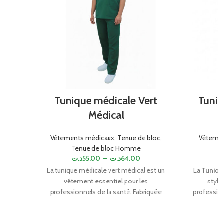
Tunique médicale Vert
Tuni
Médical
Vêtements médicaux
,
Tenue de bloc
,
Vêtem
Tenue de bloc Homme
د.ت
55.00
–
د.ت
64.00
La tunique médicale vert médical est un
La
Tuniq
vêtement essentiel pour les
sty
professionnels de la santé. Fabriquée
professi
avec des matériaux de haute qualité, elle
un tiss
offre confort, durabilité et hygiène. Sa
confor