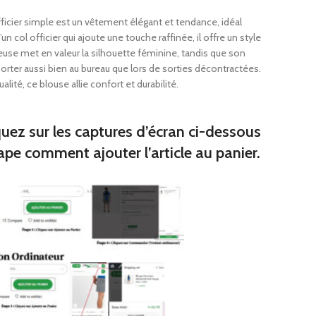
s
ficier simple est un vêtement élégant et tendance, idéal
miers
n col officier qui ajoute une touche raffinée, il offre un style
 de broc
euse met en valeur la silhouette féminine, tandis que son
ques junior
orter aussi bien au bureau que lors de sorties décontractées.
alité, ce blouse allie confort et durabilité.
quez sur les captures d’écran ci-dessous
iques
ape comment ajouter l’article au panier.
premiers