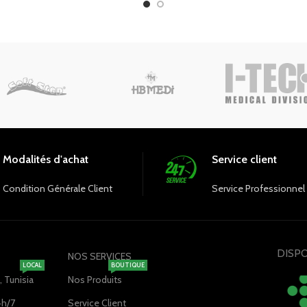
intemporel ravira tous les prati
 éclatante ajoute une touche de
tunique est dotée de poches p
té à l'environnement médical.
pour ranger vos outils essent
ble en différentes tailles, cette
ique garantit une apparence
ionnelle tout en se démarquant.
ssez notre tunique rose fuchsia
 tenue de travail aussi élégante
qu'efficace.
Modalités d'achat
Service client
Condition Générale Client
Service Professionnel
DISPO
NOS SERVICES
LOCAL
BOUTIQUE
 Tunisia
Nos Produits
4h/7
Service Client