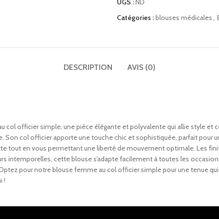
UGS :
ND
Catégories :
blouses médicales
,
DESCRIPTION
AVIS (0)
u col officier simple, une pièce élégante et polyvalente qui allie style et c
e. Son col officier apporte une touche chic et sophistiquée, parfait pour
tte tout en vous permettant une liberté de mouvement optimale. Les finit
 intemporelles, cette blouse s’adapte facilement à toutes les occasions.
Optez pour notre blouse femme au col officier simple pour une tenue qui f
 !