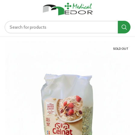
د.ت
0.00
MENU
SOLD OUT