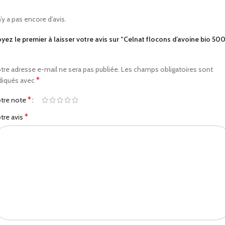
 n’y a pas encore d’avis.
yez le premier à laisser votre avis sur “Celnat flocons d’avoine bio 50
tre adresse e-mail ne sera pas publiée.
Les champs obligatoires sont
*
diqués avec
*
tre note
*
tre avis