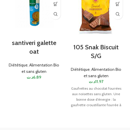
santiveri galette
105 Snak Biscuit
oat
S/G
Diététique
,
Alimentation Bio
Diététique
,
Alimentation Bio
et sans gluten
et sans gluten
د.ت
6.89
د.ت
11.97
Gaufrettes au chocolat fourrées
aux noisettes sans gluten. Une
bonne dose d’énergie : la
gaufrette croustillante fourrée à
la crème noisettes et
délicieusement recouverte de
chocolat.