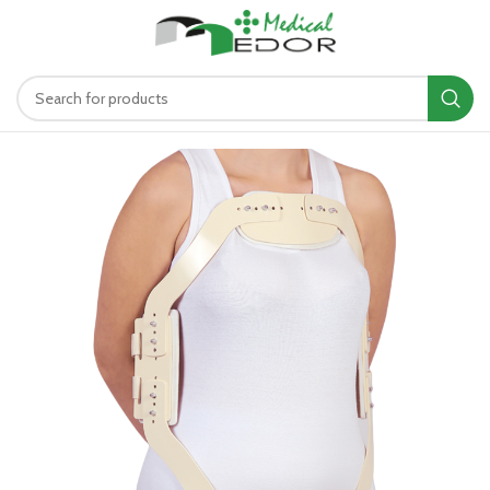
د.ت
0.00
MENU