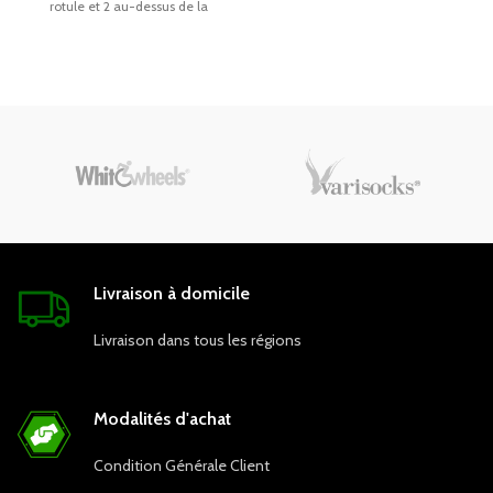
rotule et 2 au-dessus de la
TAILLE UNIQUE (24 - 46cm).
rotule. Il est fait de tissu éponge
avec une éponge tenant un
velcro spécial. C'est une taille
standard et a une hauteur de
40-50-55-60-65 cm.
Livraison à domicile
Livraison dans tous les régions
Modalités d'achat
Condition Générale Client