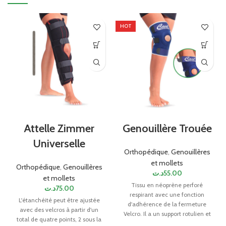
HOT
Attelle Zimmer
Genouillère Trouée
Universelle
Orthopédique
,
Genouillères
et mollets
Orthopédique
,
Genouillères
د.ت
55.00
et mollets
Tissu en néoprène perforé
د.ت
75.00
respirant avec une fonction
L'étanchéité peut être ajustée
d'adhérence de la fermeture
avec des velcros à partir d'un
Velcro. Il a un support rotulien et
total de quatre points, 2 sous la
un ajustement de la taille.