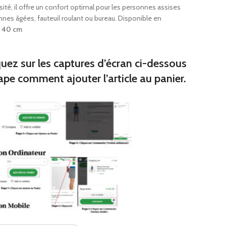
s
té, il offre un confort optimal pour les personnes assises
miers
nnes âgées, fauteuil roulant ou bureau. Disponible en
 de broc
 40 cm
ques junior
quez sur les captures d’écran ci-dessous
ape comment ajouter l’article au panier.
iques
premiers