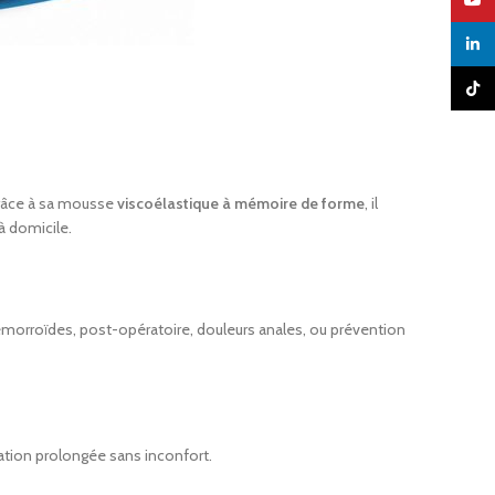
YouTu
linked
TikTo
Grâce à sa mousse
viscoélastique à mémoire de forme
, il
 à domicile.
hémorroïdes, post-opératoire, douleurs anales, ou prévention
sation prolongée sans inconfort.