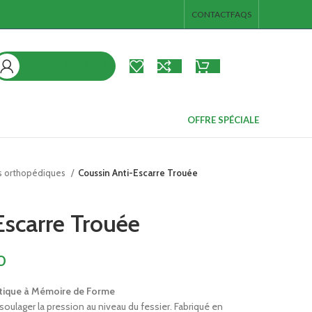
CONTACT
FAQS
LOGIN / REGISTER
د.ت
0.00
ieds
s
OFFRE SPÉCIALE
ps et de
rs orthopédiques
Coussin Anti-Escarre Trouée
Escarre Trouée
broc
es pieds
 junior
0
e corps et de
stique à Mémoire de Forme
s
 soulager la pression au niveau du fessier. Fabriqué en