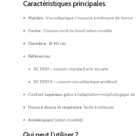
Caractéristiques principales
Matière :
Viscoélastique / mousse à mémoire de forme
Forme :
Coussin rond ou troué selon modèle
Diamètre :
Ø 40 cm
Références :
SC 1001
– coussin standard anti-escarre
SC 1001 V
– coussin viscoélastique amélioré
Confort supérieur
grâce à l’adaptation morphologique d
Housse douce et respirante
, facile à nettoyer
Antidérapant
(selon modèle)
Qui peut l’utiliser ?