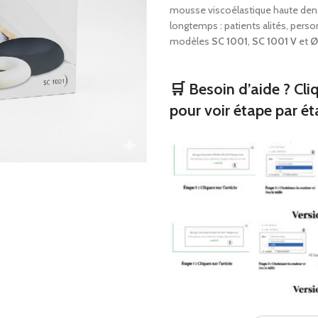
Oreillers orthopédique
mousse viscoélastique haute densi
Bondages tricotés
Consommables de pre
longtemps : patients alités, perso
secours
Sangles d’épaule et
modèles
SC 1001
,
SC 1001 V
et
Ø
Aider à la marche
Produits orthopédi
🛒 Besoin d’aide ? Cli
Fauteuils roulants
Bas médicaux
pour voir étape par ét
Corsets de cou
Oreillers orthopéd
Consommables de 
secours
Aider à la marche
Fauteuils roulants