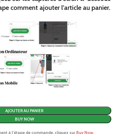
s
ape comment ajouter l’article au panier.
miers
 de broc
ques junior
iques
premiers
AJOUTER AU PANIER
BUY NOW
ment à l'étape de commande, cliquez sur
Buy Now
.