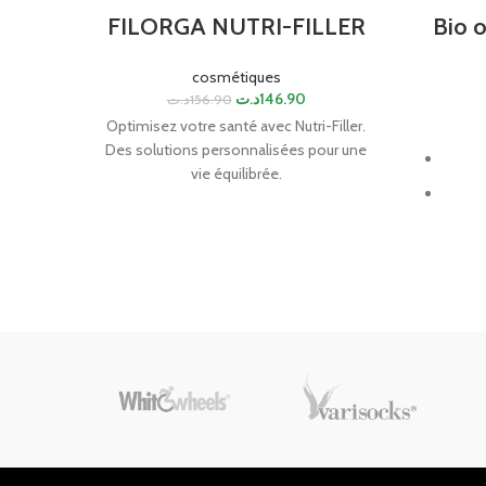
FILORGA NUTRI-FILLER
Bio o
cosmétiques
د.ت
146.90
د.ت
156.90
Optimisez votre santé avec Nutri-Filler.
Des solutions personnalisées pour une
vie équilibrée.
Sédati
Apa
Util