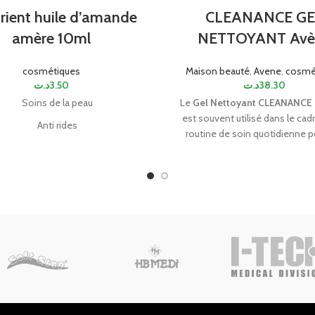
rient huile d’amande
CLEANANCE GE
amère 10ml
NETTOYANT Avè
cosmétiques
Maison beauté
,
Avene
,
cosmé
د.ت
3.50
د.ت
38.30
Soins de la peau
Le
Gel Nettoyant CLEANANCE 
est souvent utilisé dans le cad
Anti rides
routine de soin quotidienne p
Anti taches
peaux à tendance acnéique. Il
déboucher les pores, à préve
f pour les douleurs des gencives
formation de boutons et à laisse
ise les eczémas et les brûlures
nette et rafraîchie.
isée dans les cas d'hémorroïdes