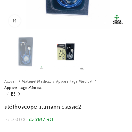
Click to enlarge
Accueil
Matériel Médical
Appareillage Medical
Appareillage Médical
stéthoscope littmann classic2
د.ت
182.90
د.ت
250.00