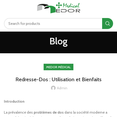
د.ت
0.00
MENU
Blog
MEDOR MÉDICAL
Redresse-Dos : Utilisation et Bienfaits
Admin
Introduction
La prévalence des
problèmes de dos
dans la société moderne a