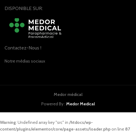
DISPONIBLE SUR:
Contactez-Nous !
Notre médias sociaux
Medor médical
Powered By :
Medor Medical
Warning
: Undefined array key "src" in
/htdocs/wp-
content/plugins/elementor/core/page-assets/loader.php
on line
87