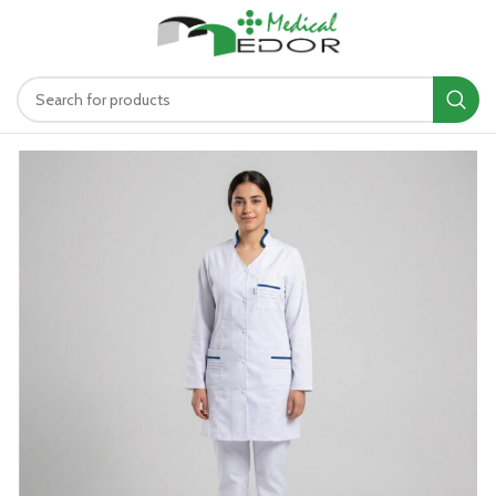
د.ت
0.00
MENU