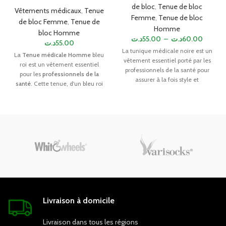
de bloc
,
Tenue de bloc
Vêtements médicaux
,
Tenue
Femme
,
Tenue de bloc
de bloc Femme
,
Tenue de
Homme
bloc Homme
د.ت
55.00
–
د.ت
60.00
د.ت
55.00
La tunique médicale noire est un
La
Tenue médicale Homme
bleu
vêtement essentiel porté par les
roi est un vêtement essentiel
professionnels de la santé pour
pour les
professionnels de la
assurer à la fois style et
santé
. Cette tenue, d'un bleu roi
fonctionnalité. Cette tenue
élégant, offre confort et
emblématique offre une
fonctionnalité. Fabriquée à partir
apparence professionnelle tout
de matériaux de haute qualité,
en assurant un haut niveau de
elle assure une durabilité
confort et de praticité lors des
optimale et résiste aux lavages
interventions médicales.
répétés.
Fabriquée à partir de matériaux
de qualité supérieure, la tunique
médicale noire est légère et
respirante, ce qui permet une
aisance de mouvement optimale
tout au long de la journée. Son
Livraison à domicile
design moderne et élégant est
adapté à tous les
Livraison dans tous les régions
environnements médicaux,