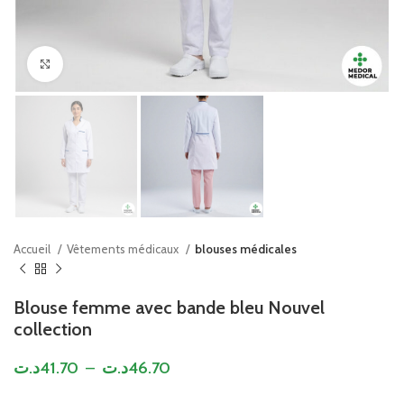
Click to enlarge
Accueil
Vêtements médicaux
blouses médicales
Blouse femme avec bande bleu Nouvel
collection
د.ت
41.70
–
د.ت
46.70