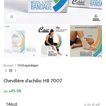
Click to enlarge
Accueil
Orthopédique
Chevillére d’achilio HB 7007
د.ت
45.38
TAILLE
s, m, xl, xxl