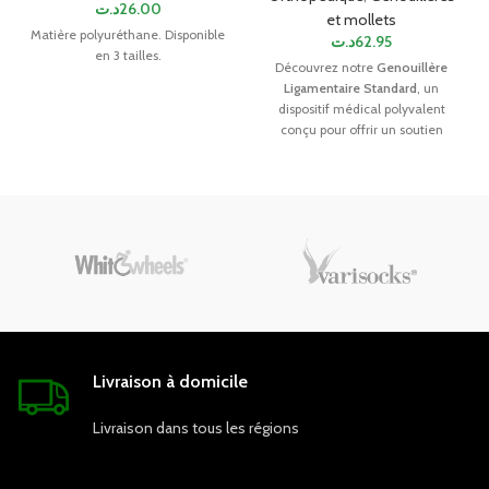
د.ت
26.00
et mollets
Matière polyuréthane. Disponible
د.ت
62.95
en 3 tailles.
Découvrez notre
Genouillère
Ligamentaire Standard
, un
dispositif médical polyvalent
conçu pour offrir un soutien
optimal et un confort accru à
ceux qui souffrent de diverses
conditions du genou.
Livraison à domicile
Livraison dans tous les régions