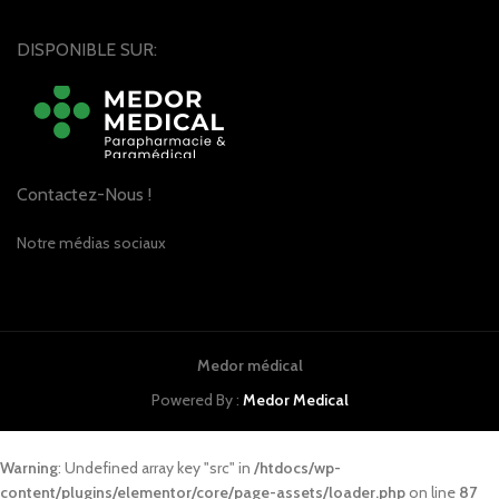
DISPONIBLE SUR:
Contactez-Nous !
Notre médias sociaux
Medor médical
Powered By :
Medor Medical
Warning
: Undefined array key "src" in
/htdocs/wp-
content/plugins/elementor/core/page-assets/loader.php
on line
87