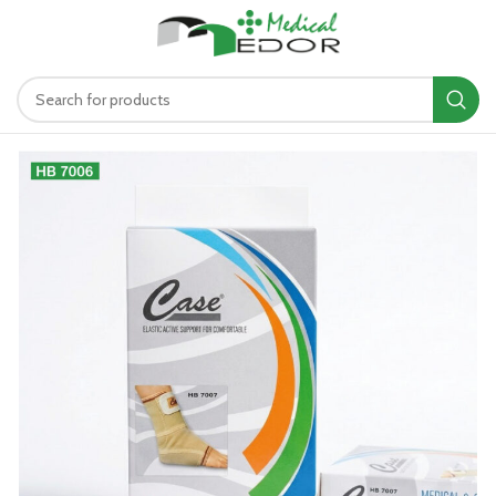
د.ت
0.00
MENU