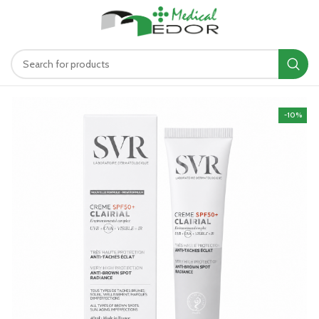
د.ت
0.00
MENU
-10%