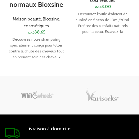
cosmétiques
normaux Bioxsine
د.ت
3.00
Découvrez l'huile d'abricot de
Maison beauté
,
Bioxsine
,
qualité en flacon de 10ml/90ml.
cosmétiques
Profitez des bienfaits naturels
د.ت
38.65
pour la peau. Essayez-la
maintenant !
Découvrez notre
shampoing
spécialement conçu pour
lutter
contre la chute
des cheveux tout
en prenant soin des cheveux
secs à normaux. Enrichi en
ingrédients naturels et
nourrissants, notre formule
douce nettoie en profondeur
tout en préservant l'hydratation
des cheveux. Offrez à vos
cheveux une protection contre la
chute tout en leur apportant
vitalité et douceur. Optez pour
notre shampoing Bioxsine et
redonnez à vos cheveux leur
éclat naturel.
Livraison à domicile