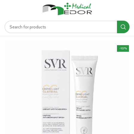
د.ت
0.00
MENU
-10%