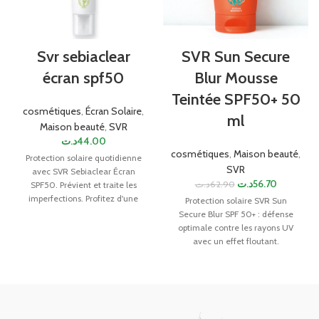
Svr sebiaclear
SVR Sun Secure
écran spf50
Blur Mousse
Teintée SPF50+ 50
cosmétiques
,
Écran Solaire
,
ml
Maison beauté
,
SVR
د.ت
44.00
cosmétiques
,
Maison beauté
,
Protection solaire quotidienne
SVR
avec SVR Sebiaclear Écran
د.ت
56.70
د.ت
62.90
SPF50. Prévient et traite les
imperfections. Profitez d'une
Protection solaire SVR Sun
peau saine et protégée.
Secure Blur SPF 50+ : défense
optimale contre les rayons UV
avec un effet floutant.