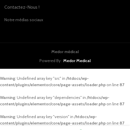
Contactez-Nous !
Notre médias sociaux
Medor médical
Powered By :
Medor Medical
Warning
: Undefined array key "src" in
/htdocs/wp-
content/plugins/elementor/core/page-assets/loader.php
on line
87
Warning
: Undefined array key "dependencies" in
/htdocs/wp-
content/plugins/elementor/core/page-assets/loader.php
on line
87
Warning
: Undefined array key "version" in
/htdocs/wp-
content/plugins/elementor/core/page-assets/loader.php
on line
87