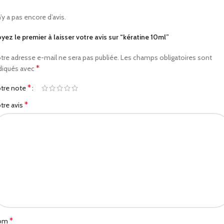
 n’y a pas encore d’avis.
yez le premier à laisser votre avis sur “kératine 10ml”
tre adresse e-mail ne sera pas publiée.
Les champs obligatoires sont
*
diqués avec
*
tre note
*
tre avis
*
om