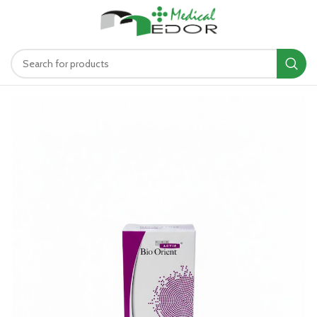
د.ت
0.00
MENU