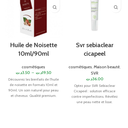
Huile de Noisette
Svr sebiaclear
10ml/90ml
cicapeel
cosmétiques
cosmétiques
,
Maison beauté
,
د.ت
3.50
–
د.ت
19.50
SVR
د.ت
36.00
Découvrez les bienfaits de l'huile
de noisette en formats 10ml et
Optez pour SVR Sebiaclear
90ml. Un soin naturel pour peau
Cicapeel : solution efficace
et cheveux. Qualité premium.
contre imperfections. Révélez
une peau nette et lisse.